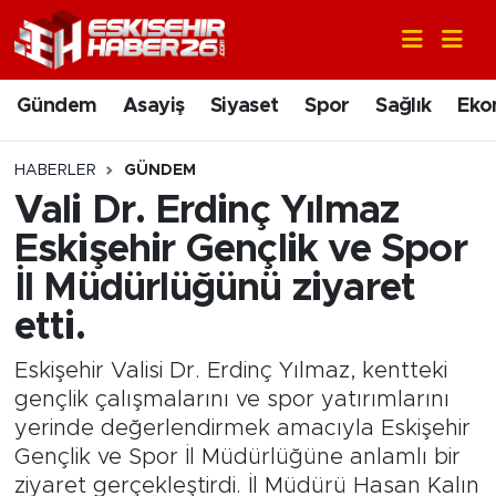
Gündem
Nöbetçi Eczaneler
Gündem
Asayiş
Siyaset
Spor
Sağlık
Eko
Asayiş
Hava Durumu
HABERLER
GÜNDEM
Siyaset
Trafik Durumu
Vali Dr. Erdinç Yılmaz
Eskişehir Gençlik ve Spor
Spor
Süper Lig Puan Durumu ve Fikstür
İl Müdürlüğünü ziyaret
Sağlık
Tüm Manşetler
etti.
Ekonomi
Son Dakika Haberleri
Eskişehir Valisi Dr. Erdinç Yılmaz, kentteki
gençlik çalışmalarını ve spor yatırımlarını
Eğitim
Haber Arşivi
yerinde değerlendirmek amacıyla Eskişehir
Gençlik ve Spor İl Müdürlüğüne anlamlı bir
Sanat
ziyaret gerçekleştirdi. İl Müdürü Hasan Kalın