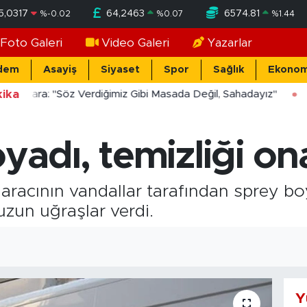
5,0317
64,2463
6574.81
%
-0.02
%
0.07
%
1.44
Foto Galeri
Video Galeri
Yazarlar
dem
Asayiş
Siyaset
Spor
Sağlık
Ekonom
ika
ücekara: "Söz Verdiğimiz Gibi Masada Değil, Sahadayız"
yadı, temizliği on
 aracının vandallar tarafından sprey b
uzun uğraşlar verdi.
Y