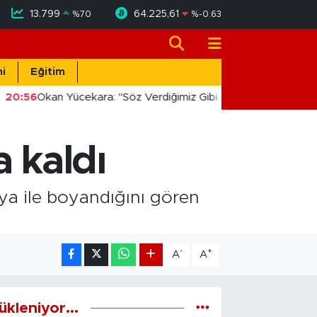
13.799
64.225,61
%
70
%
-0.63
i
Eğitim
20:56
Okan Yücekara: "Söz Verdiğimiz Gibi Masada Değil, Saha
a kaldı
oya ile boyandığını gören
-
+
A
A
ükleniyor...