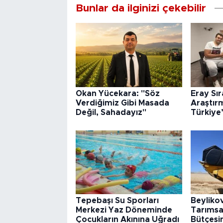
Bunlar da ilginizi çekebilir
Okan Yücekara: "Söz
Eray Sı
Verdiğimiz Gibi Masada
Araştır
Değil, Sahadayız"
Türkiye
Tepebaşı Su Sporları
Beyliko
Merkezi Yaz Döneminde
Tarımsa
Çocukların Akınına Uğradı
Bütçesin