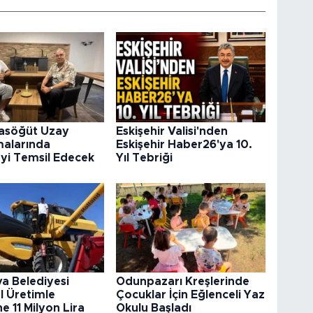
rasöğüt Uzay
Eskişehir Valisi'nden
malarında
Eskişehir Haber26'ya 10.
’yi Temsil Edecek
Yıl Tebriği
va Belediyesi
Odunpazarı Kreşlerinde
l Üretimle
Çocuklar İçin Eğlenceli Yaz
e 11 Milyon Lira
Okulu Başladı