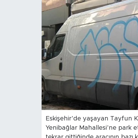
Bölge
Teknoloji
Magazin
Dünya
Sektör
Eskişehir’de yaşayan Tayfun Kayı
Yenibağlar Mahallesi’ne park ett
tekrar gittiğinde aracının bazı 