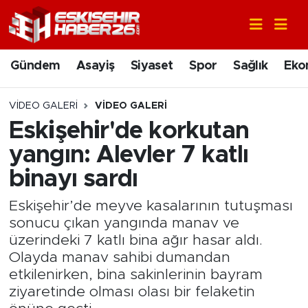
Gündem
Nöbetçi Eczaneler
Gündem
Asayiş
Siyaset
Spor
Sağlık
Eko
Asayiş
Hava Durumu
VIDEO GALERI
VIDEO GALERI
Siyaset
Trafik Durumu
Eskişehir'de korkutan
yangın: Alevler 7 katlı
Spor
Süper Lig Puan Durumu ve Fikstür
binayı sardı
Sağlık
Tüm Manşetler
Eskişehir’de meyve kasalarının tutuşması
sonucu çıkan yangında manav ve
Ekonomi
Son Dakika Haberleri
üzerindeki 7 katlı bina ağır hasar aldı.
Olayda manav sahibi dumandan
Eğitim
Haber Arşivi
etkilenirken, bina sakinlerinin bayram
ziyaretinde olması olası bir felaketin
Sanat