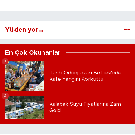
Yükleniyor...
En Çok Okunanlar
1
Tarihi Odunpazarı Bölgesi'nde
Kafe Yangını Korkuttu
2
Kalabak Suyu Fiyatlarına Zam
Geldi