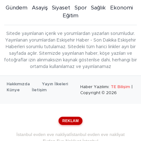
Gündem
Asayiş
Siyaset
Spor
Sağlık
Ekonomi
Eğitim
Sitede yayınlanan içerik ve yorumlardan yazarları sorumludur.
Yayınlanan yorumlardan Eskişehir Haber - Son Dakika Eskişehir
Haberleri sorumlu tutulamaz. Sitedeki tüm harici linkler ayrı bir
sayfada açılır. Sitemizde yayınlanan haber, köşe yazıları ve
fotoğraflar izin alınmaksızın kaynak gösterilse dahi, herhangi bir
ortamda kullanılamaz ve yayınlanamaz
Hakkımızda
Yayın İlkeleri
Haber Yazılımı:
TE Bilişim
|
Künye
İletişim
Copyright © 2026
REKLAM
İstanbul evden eve nakliyat
İstanbul evden eve nakliyat