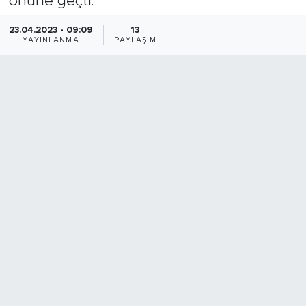
önüne geçti.
Bölge
23.04.2023 - 09:09
13
YAYINLANMA
PAYLAŞIM
Teknoloji
Magazin
Dünya
Sektör