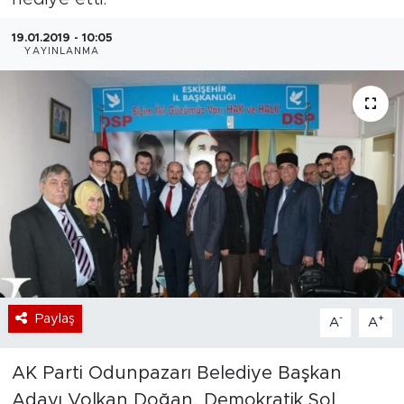
Bölge
19.01.2019 - 10:05
YAYINLANMA
Teknoloji
Magazin
Dünya
Sektör
Paylaş
-
+
A
A
AK Parti Odunpazarı Belediye Başkan
Adayı Volkan Doğan, Demokratik Sol