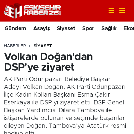
Gündem
Nöbetçi Eczaneler
Gündem
Asayiş
Siyaset
Spor
Sağlık
Eko
Asayiş
Hava Durumu
HABERLER
SIYASET
Siyaset
Trafik Durumu
Volkan Doğan'dan
DSP'ye ziyaret
Spor
Süper Lig Puan Durumu ve Fikstür
AK Parti Odunpazarı Belediye Başkan
Sağlık
Tüm Manşetler
Adayı Volkan Doğan, AK Parti Odunpazarı
İlçe Kadın Kolları Başkanı Esma Çakır
Ekonomi
Son Dakika Haberleri
Eserkaya ile DSP’yi ziyaret etti. DSP Genel
Başkan Yardımcısı Dilara Tambova ile
Eğitim
Haber Arşivi
istişarelerde bulunan ve seçimde başarılar
dileyen Doğan, Tambova’ya Atatürk resmi
Sanat
hediye etti.