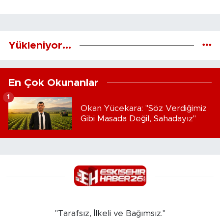
Yükleniyor...
En Çok Okunanlar
1
Okan Yücekara: "Söz Verdiğimiz
Gibi Masada Değil, Sahadayız"
"Tarafsız, İlkeli ve Bağımsız."