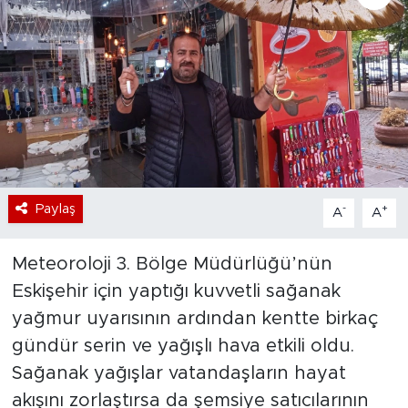
Bölge
Teknoloji
Magazin
Dünya
Paylaş
-
+
A
A
Sektör
Meteoroloji 3. Bölge Müdürlüğü’nün
Eskişehir için yaptığı kuvvetli sağanak
yağmur uyarısının ardından kentte birkaç
gündür serin ve yağışlı hava etkili oldu.
Sağanak yağışlar vatandaşların hayat
akışını zorlaştırsa da şemsiye satıcılarının