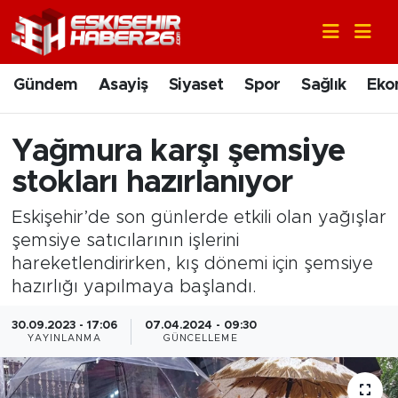
Gündem
Nöbetçi Eczaneler
Gündem
Asayiş
Siyaset
Spor
Sağlık
Eko
Asayiş
Hava Durumu
Yağmura karşı şemsiye
Siyaset
Trafik Durumu
stokları hazırlanıyor
Spor
Süper Lig Puan Durumu ve Fikstür
Eskişehir’de son günlerde etkili olan yağışlar
şemsiye satıcılarının işlerini
Sağlık
Tüm Manşetler
hareketlendirirken, kış dönemi için şemsiye
hazırlığı yapılmaya başlandı.
Ekonomi
Son Dakika Haberleri
30.09.2023 - 17:06
07.04.2024 - 09:30
Eğitim
Haber Arşivi
YAYINLANMA
GÜNCELLEME
Sanat