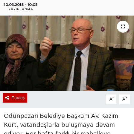
10.03.2018 - 10:05
YAYINLANMA
Bölge
Teknoloji
Magazin
Dünya
Sektör
Paylaş
-
+
A
A
Odunpazarı Belediye Başkanı Av. Kazım
Kurt, vatandaşlarla buluşmaya devam
ediyor. Her hafta farklı bir mahalleye