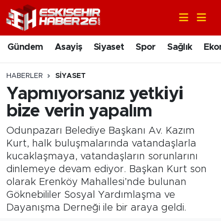
Gündem
Nöbetçi Eczaneler
Gündem
Asayiş
Siyaset
Spor
Sağlık
Eko
Asayiş
Hava Durumu
HABERLER
SIYASET
Siyaset
Trafik Durumu
Yapmıyorsanız yetkiyi
bize verin yapalım
Spor
Süper Lig Puan Durumu ve Fikstür
Odunpazarı Belediye Başkanı Av. Kazım
Sağlık
Tüm Manşetler
Kurt, halk buluşmalarında vatandaşlarla
kucaklaşmaya, vatandaşların sorunlarını
Ekonomi
Son Dakika Haberleri
dinlemeye devam ediyor. Başkan Kurt son
olarak Erenköy Mahallesi’nde bulunan
Eğitim
Haber Arşivi
Göknebililer Sosyal Yardımlaşma ve
Dayanışma Derneği ile bir araya geldi.
Sanat