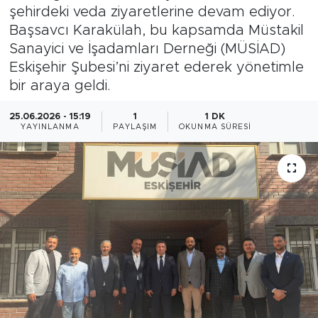
şehirdeki veda ziyaretlerine devam ediyor.
Bölge
Başsavcı Karakülah, bu kapsamda Müstakil
Sanayici ve İşadamları Derneği (MÜSİAD)
Teknoloji
Eskişehir Şubesi’ni ziyaret ederek yönetimle
bir araya geldi.
Magazin
25.06.2026 - 15:19
1
1 DK
YAYINLANMA
PAYLAŞIM
OKUNMA SÜRESI
Dünya
Sektör