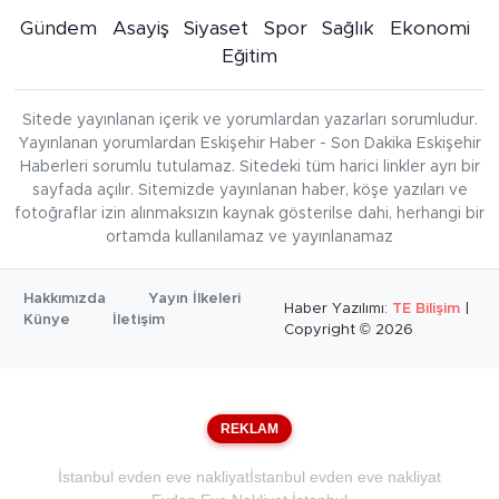
Gündem
Asayiş
Siyaset
Spor
Sağlık
Ekonomi
Eğitim
Sitede yayınlanan içerik ve yorumlardan yazarları sorumludur.
Yayınlanan yorumlardan Eskişehir Haber - Son Dakika Eskişehir
Haberleri sorumlu tutulamaz. Sitedeki tüm harici linkler ayrı bir
sayfada açılır. Sitemizde yayınlanan haber, köşe yazıları ve
fotoğraflar izin alınmaksızın kaynak gösterilse dahi, herhangi bir
ortamda kullanılamaz ve yayınlanamaz
Hakkımızda
Yayın İlkeleri
Haber Yazılımı:
TE Bilişim
|
Künye
İletişim
Copyright © 2026
REKLAM
İstanbul evden eve nakliyat
İstanbul evden eve nakliyat