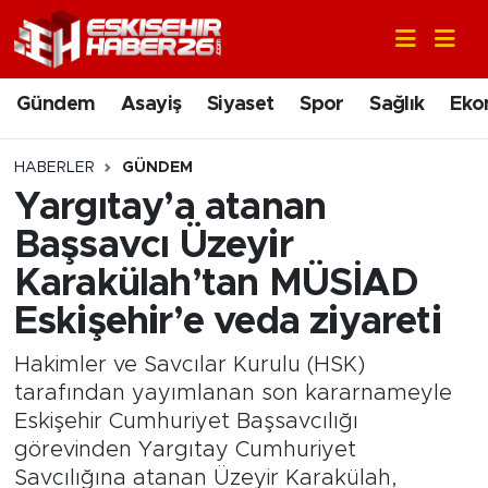
Gündem
Nöbetçi Eczaneler
Gündem
Asayiş
Siyaset
Spor
Sağlık
Eko
Asayiş
Hava Durumu
HABERLER
GÜNDEM
Siyaset
Trafik Durumu
Yargıtay’a atanan
Başsavcı Üzeyir
Spor
Süper Lig Puan Durumu ve Fikstür
Karakülah’tan MÜSİAD
Sağlık
Tüm Manşetler
Eskişehir’e veda ziyareti
Ekonomi
Son Dakika Haberleri
Hakimler ve Savcılar Kurulu (HSK)
tarafından yayımlanan son kararnameyle
Eğitim
Haber Arşivi
Eskişehir Cumhuriyet Başsavcılığı
görevinden Yargıtay Cumhuriyet
Sanat
Savcılığına atanan Üzeyir Karakülah,