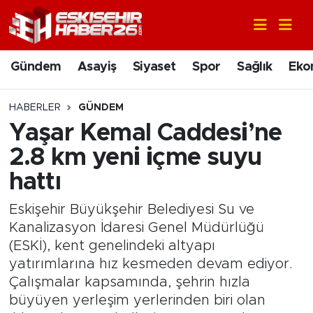
Gündem
Nöbetçi Eczaneler
Gündem
Asayiş
Siyaset
Spor
Sağlık
Eko
Asayiş
Hava Durumu
HABERLER
GÜNDEM
Siyaset
Trafik Durumu
Yaşar Kemal Caddesi’ne
2.8 km yeni içme suyu
Spor
Süper Lig Puan Durumu ve Fikstür
hattı
Sağlık
Tüm Manşetler
Eskişehir Büyükşehir Belediyesi Su ve
Kanalizasyon İdaresi Genel Müdürlüğü
Ekonomi
Son Dakika Haberleri
(ESKİ), kent genelindeki altyapı
yatırımlarına hız kesmeden devam ediyor.
Eğitim
Haber Arşivi
Çalışmalar kapsamında, şehrin hızla
büyüyen yerleşim yerlerinden biri olan
Sanat