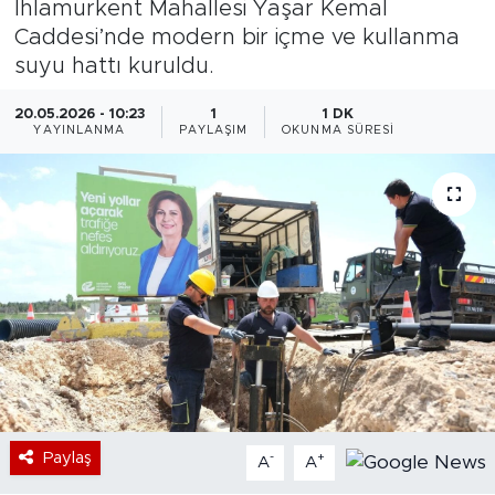
Ihlamurkent Mahallesi Yaşar Kemal
Caddesi’nde modern bir içme ve kullanma
Bölge
suyu hattı kuruldu.
Teknoloji
20.05.2026 - 10:23
1
1 DK
YAYINLANMA
PAYLAŞIM
OKUNMA SÜRESI
Magazin
Dünya
Sektör
Paylaş
-
+
A
A