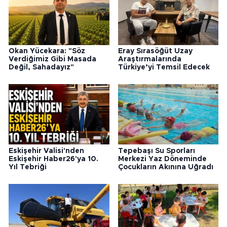
Okan Yücekara: "Söz
Eray Sırasöğüt Uzay
Verdiğimiz Gibi Masada
Araştırmalarında
Değil, Sahadayız"
Türkiye’yi Temsil Edecek
Eskişehir Valisi'nden
Tepebaşı Su Sporları
Eskişehir Haber26'ya 10.
Merkezi Yaz Döneminde
Yıl Tebriği
Çocukların Akınına Uğradı