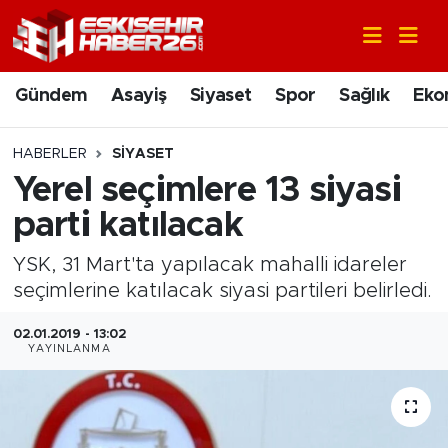
Gündem
Nöbetçi Eczaneler
Gündem
Asayiş
Siyaset
Spor
Sağlık
Eko
Asayiş
Hava Durumu
HABERLER
SIYASET
Siyaset
Trafik Durumu
Yerel seçimlere 13 siyasi
parti katılacak
Spor
Süper Lig Puan Durumu ve Fikstür
YSK, 31 Mart'ta yapılacak mahalli idareler
Sağlık
Tüm Manşetler
seçimlerine katılacak siyasi partileri belirledi.
Ekonomi
Son Dakika Haberleri
02.01.2019 - 13:02
YAYINLANMA
Eğitim
Haber Arşivi
Sanat