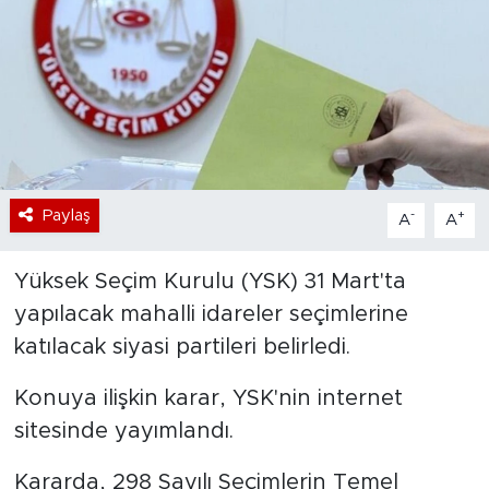
Bölge
Teknoloji
Magazin
Dünya
Paylaş
-
+
A
A
Sektör
Yüksek Seçim Kurulu (YSK) 31 Mart'ta
yapılacak mahalli idareler seçimlerine
katılacak siyasi partileri belirledi.
Konuya ilişkin karar, YSK'nin internet
sitesinde yayımlandı.
Kararda, 298 Sayılı Seçimlerin Temel