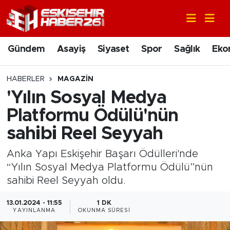
Gündem
Nöbetçi Eczaneler
Gündem
Asayiş
Siyaset
Spor
Sağlık
Eko
Asayiş
Hava Durumu
HABERLER
MAGAZIN
Siyaset
Trafik Durumu
'Yılın Sosyal Medya
Platformu Ödülü'nün
Spor
Süper Lig Puan Durumu ve Fikstür
sahibi Reel Seyyah
Sağlık
Tüm Manşetler
Anka Yapı Eskişehir Başarı Ödülleri'nde
“Yılın Sosyal Medya Platformu Ödülü”nün
Ekonomi
Son Dakika Haberleri
sahibi Reel Seyyah oldu.
Eğitim
Haber Arşivi
13.01.2024 - 11:55
1 DK
YAYINLANMA
OKUNMA SÜRESI
Sanat