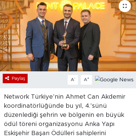
Bölge
Teknoloji
Magazin
Dünya
Sektör
Paylaş
-
+
A
A
Network Türkiye’nin Ahmet Can Akdemir
koordinatörlüğünde bu yıl, 4.’sünü
düzenlediği şehrin ve bölgenin en büyük
ödül töreni organizasyonu Anka Yapı
Eskişehir Başarı Ödülleri sahiplerini