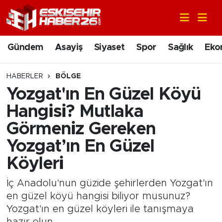
Gündem
Nöbetçi Eczaneler
Gündem
Asayiş
Siyaset
Spor
Sağlık
Eko
Asayiş
Hava Durumu
HABERLER
BÖLGE
Siyaset
Trafik Durumu
Yozgat'ın En Güzel Köyü
Hangisi? Mutlaka
Spor
Süper Lig Puan Durumu ve Fikstür
Görmeniz Gereken
Sağlık
Tüm Manşetler
Yozgat’ın En Güzel
Köyleri
Ekonomi
Son Dakika Haberleri
İç Anadolu'nun güzide şehirlerden Yozgat'ın
Eğitim
Haber Arşivi
en güzel köyü hangisi biliyor musunuz?
Yozgat'ın en güzel köyleri ile tanışmaya
Sanat
hazır olun.