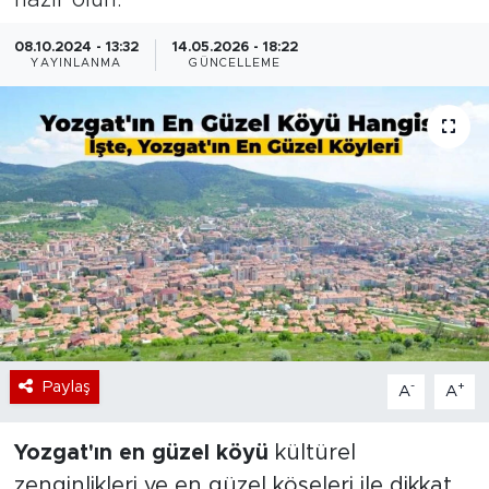
Bölge
08.10.2024 - 13:32
14.05.2026 - 18:22
YAYINLANMA
GÜNCELLEME
Teknoloji
Magazin
Dünya
Sektör
Paylaş
-
+
A
A
Yozgat'ın en güzel köyü
kültürel
zenginlikleri ve en güzel köşeleri ile dikkat