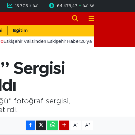
13.703
64.475,47
%
0
%
0.66
i
Eğitim
0
Eskişehir Valisi'nden Eskişehir Haber26'ya 10. Yıl Tebriği
” Sergisi
ldı
ğü” fotoğraf sergisi,
tirdi.
-
+
A
A