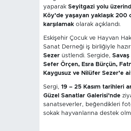
yaparak
Seyitgazi yolu üzerin
Köy’de yaşayan yaklaşık 200 c
karşılamak
olarak açıklandı.
Eskişehir Çocuk ve Hayvan Hakl
Sanat Derneği iş birliğiyle haz
Sezer
üstlendi. Sergide,
Savaş
Sefer Örçen, Esra Bürçün, Fatm
Kaygusuz ve Nilüfer Sezer’e ai
Sergi,
19 – 25 Kasım tarihleri
Güzel Sanatlar Galerisi’nde
ziy
sanatseverler, beğendikleri fot
sokak hayvanlarına destek olma