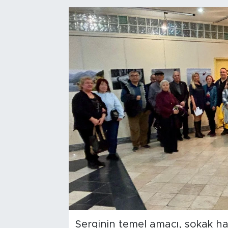
Bölge
Teknoloji
Magazin
Dünya
Sektör
Serginin temel amacı, sokak hay