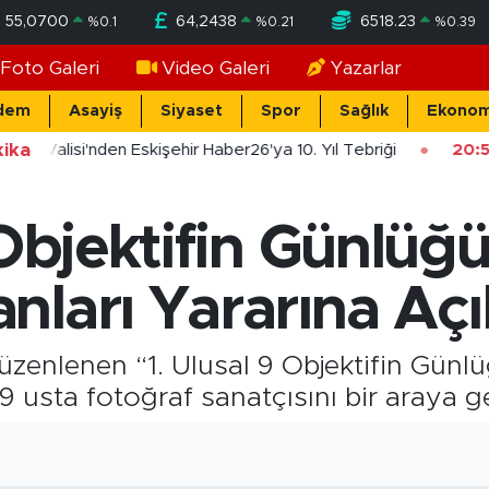
55,0700
64,2438
6518.23
%
0.1
%
0.21
%
0.39
Foto Galeri
Video Galeri
Yazarlar
dem
Asayiş
Siyaset
Spor
Sağlık
Ekonom
ika
şehir Valisi'nden Eskişehir Haber26'ya 10. Yıl Tebriği
20:5
 Objektifin Günlüğü
ları Yararına Açı
düzenlenen “1. Ulusal 9 Objektifin Günlü
 9 usta fotoğraf sanatçısını bir araya ge