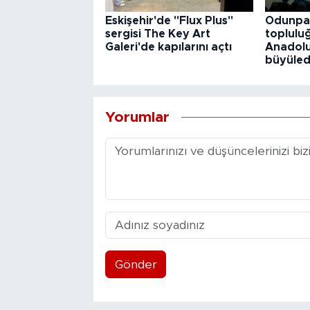
Eskişehir'de "Flux Plus"
Odunpaz
sergisi The Key Art
toplulu
Galeri'de kapılarını açtı
Anadolu
büyüled
Yorumlar
Gönder