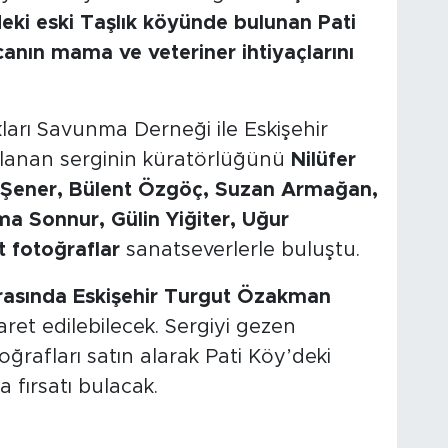
deki eski Taşlık köyünde bulunan Pati
anın mama ve veteriner ihtiyaçlarını
arı Savunma Derneği ile Eskişehir
ırlanan serginin küratörlüğünü
Nilüfer
 Şener, Bülent Özgöç, Suzan Armağan,
a Sonnur, Gülin Yiğiter, Uğur
t fotoğraflar
sanatseverlerle buluştu.
 arasında Eskişehir Turgut Özakman
aret edilebilecek. Sergiyi gezen
oğrafları satın alarak Pati Köy’deki
 fırsatı bulacak.