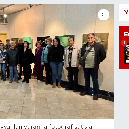
Y
E
1
vanları yararına fotoğraf satışları