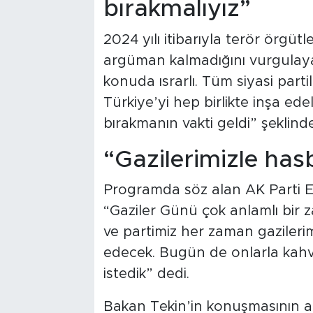
bırakmalıyız”
2024 yılı itibarıyla terör örgütl
argüman kalmadığını vurgulay
konuda ısrarlı. Tüm siyasi parti
Türkiye’yi hep birlikte inşa edel
bırakmanın vakti geldi” şeklind
“Gazilerimizle has
Programda söz alan AK Parti Es
“Gaziler Günü çok anlamlı bir 
ve partimiz her zaman gaziler
edecek. Bugün de onlarla kahv
istedik” dedi.
Bakan Tekin’in konuşmasının ard