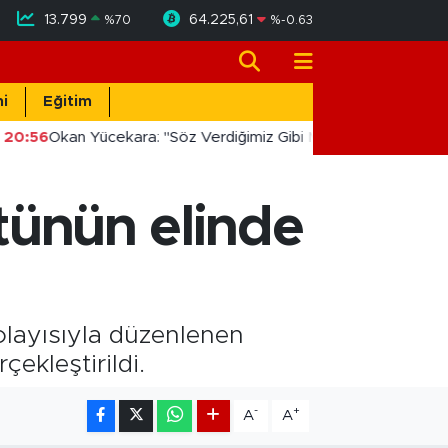
13.799
64.225,61
%
70
%
-0.63
i
Eğitim
20:56
Okan Yücekara: "Söz Verdiğimiz Gibi Masada Değil, Sahad
ütünün elinde
dolayısıyla düzenlenen
çekleştirildi.
-
+
A
A