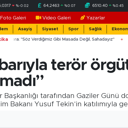
5,0317
64,2463
6510.40
%
-0.02
%
0.07
%
0.45
Foto Galeri
Video Galeri
Yazarlar
dem
Asayiş
Siyaset
Spor
Sağlık
Ekonom
ika
cekara: "Söz Verdiğimiz Gibi Masada Değil, Sahadayız"
tibarıyla terör örg
lmadı”
lar Başkanlığı tarafından Gaziler Günü 
tim Bakanı Yusuf Tekin’in katılımıyla ger