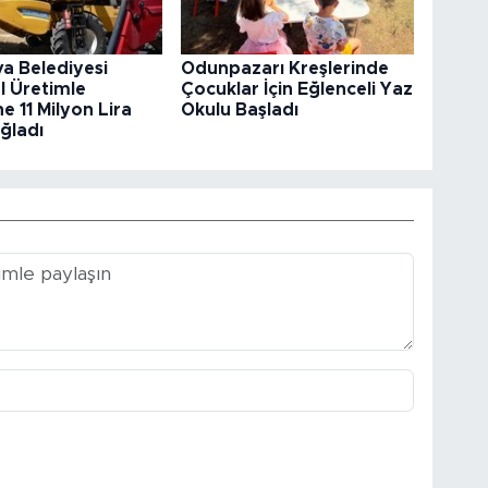
va Belediyesi
Odunpazarı Kreşlerinde
l Üretimle
Çocuklar İçin Eğlenceli Yaz
e 11 Milyon Lira
Okulu Başladı
ğladı