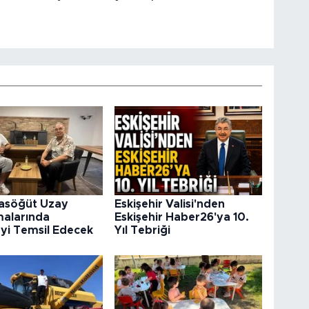
rasöğüt Uzay
Eskişehir Valisi'nden
malarında
Eskişehir Haber26'ya 10.
’yi Temsil Edecek
Yıl Tebriği