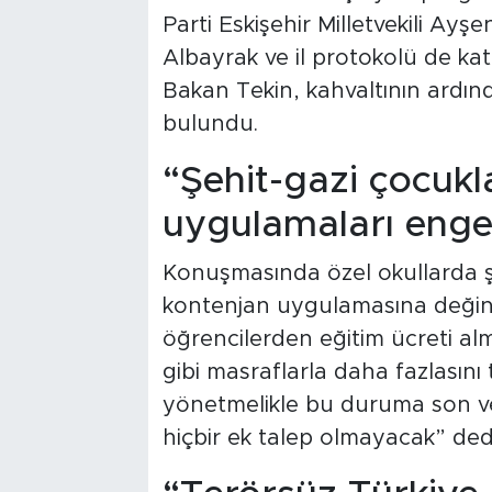
Parti Eskişehir Milletvekili Ay
Albayrak ve il protokolü de katı
Bakan Tekin, kahvaltının ardı
bulundu.
“Şehit-gazi çocukla
uygulamaları enge
Konuşmasında özel okullarda ş
kontenjan uygulamasına değine
öğrencilerden eğitim ücreti alm
gibi masraflarla daha fazlasını
yönetmelikle bu duruma son ver
hiçbir ek talep olmayacak” dedi