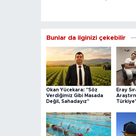
Bunlar da ilginizi çekebilir
Okan Yücekara: "Söz
Eray Sı
Verdiğimiz Gibi Masada
Araştır
Değil, Sahadayız"
Türkiye