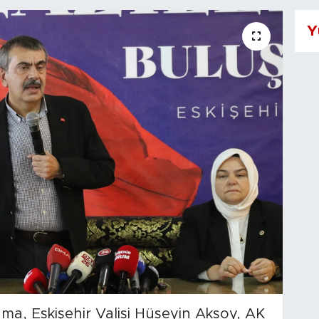
Y
ma, Eskişehir Valisi Hüseyin Aksoy, AK