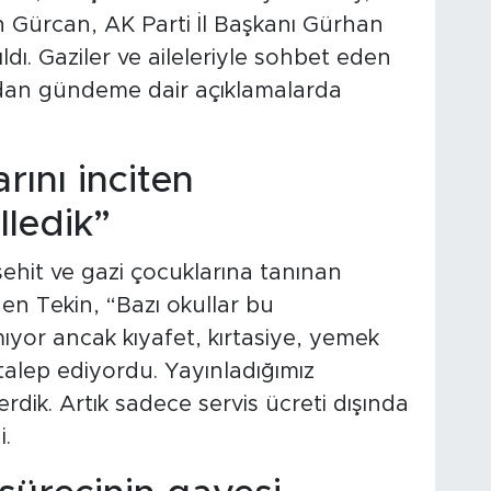
şen Gürcan, AK Parti İl Başkanı Gürhan
ldı. Gaziler ve aileleriyle sohbet eden
ndan gündeme dair açıklamalarda
rını inciten
lledik”
ehit ve gazi çocuklarına tanınan
n Tekin, “Bazı okullar bu
ıyor ancak kıyafet, kırtasiye, yemek
 talep ediyordu. Yayınladığımız
dik. Artık sadece servis ücreti dışında
.