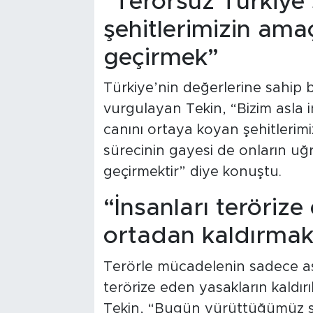
“Terörsüz Türkiye 
şehitlerimizin ama
geçirmek”
Türkiye’nin değerlerine sahip bi
vurgulayan Tekin, “Bizim asla 
canını ortaya koyan şehitlerimi
sürecinin gayesi de onların uğ
geçirmektir” diye konuştu.
“İnsanları terörize 
ortadan kaldırmak
Terörle mücadelenin sadece ask
terörize eden yasakların kaldı
Tekin, “Bugün yürüttüğümüz sü