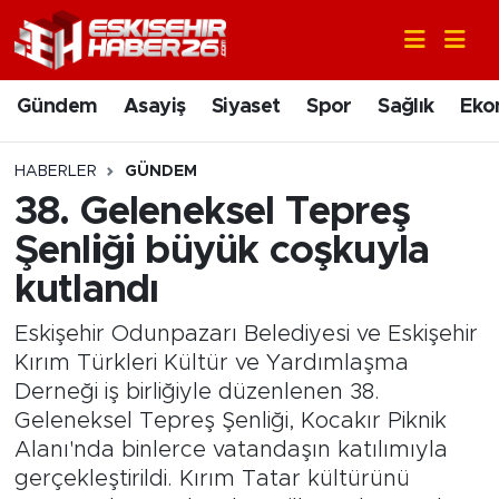
Gündem
Nöbetçi Eczaneler
Gündem
Asayiş
Siyaset
Spor
Sağlık
Eko
Asayiş
Hava Durumu
HABERLER
GÜNDEM
Siyaset
Trafik Durumu
38. Geleneksel Tepreş
Şenliği büyük coşkuyla
Spor
Süper Lig Puan Durumu ve Fikstür
kutlandı
Sağlık
Tüm Manşetler
Eskişehir Odunpazarı Belediyesi ve Eskişehir
Kırım Türkleri Kültür ve Yardımlaşma
Ekonomi
Son Dakika Haberleri
Derneği iş birliğiyle düzenlenen 38.
Geleneksel Tepreş Şenliği, Kocakır Piknik
Eğitim
Haber Arşivi
Alanı'nda binlerce vatandaşın katılımıyla
gerçekleştirildi. Kırım Tatar kültürünü
Sanat