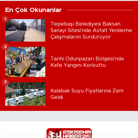
En Çok Okunanlar
1
Tepebaşı Belediyesi Baksan
Sanayi Sitesi'nde Asfalt Yenileme
Çalışmalarını Sürdürüyor
2
Tarihi Odunpazarı Bölgesi'nde
Kafe Yangını Korkuttu
3
Kalabak Suyu Fiyatlarına Zam
Geldi