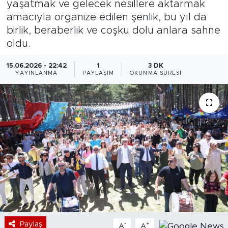
yaşatmak ve gelecek nesillere aktarmak
amacıyla organize edilen şenlik, bu yıl da
Bölge
birlik, beraberlik ve coşku dolu anlara sahne
oldu.
Teknoloji
15.06.2026 - 22:42
1
3 DK
Magazin
YAYINLANMA
PAYLAŞIM
OKUNMA SÜRESI
Dünya
Sektör
Paylaş
-
+
A
A