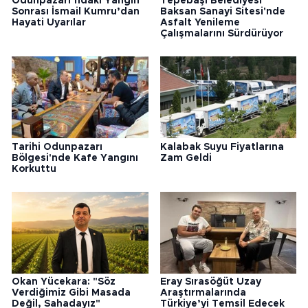
Odunpazarı’ndaki Yangın
Tepebaşı Belediyesi
Sonrası İsmail Kumru’dan
Baksan Sanayi Sitesi'nde
Hayati Uyarılar
Asfalt Yenileme
Çalışmalarını Sürdürüyor
Tarihi Odunpazarı
Kalabak Suyu Fiyatlarına
Bölgesi'nde Kafe Yangını
Zam Geldi
Korkuttu
Okan Yücekara: "Söz
Eray Sırasöğüt Uzay
Verdiğimiz Gibi Masada
Araştırmalarında
Değil, Sahadayız"
Türkiye’yi Temsil Edecek