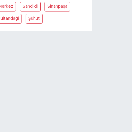
Merkez
Sandikli
Sinanpaşa
Sultandaği
Şuhut