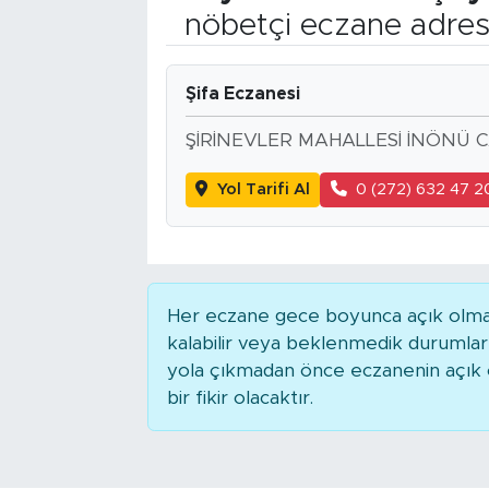
nöbetçi eczane adres
Bölge
Teknoloji
Şifa Eczanesi
ŞİRİNEVLER MAHALLESİ İNÖNÜ C
Magazin
Yol Tarifi Al
0 (272) 632 47 2
Dünya
Sektör
Her eczane gece boyunca açık olmaya
kalabilir veya beklenmedik durumla
yola çıkmadan önce eczanenin açık ol
bir fikir olacaktır.