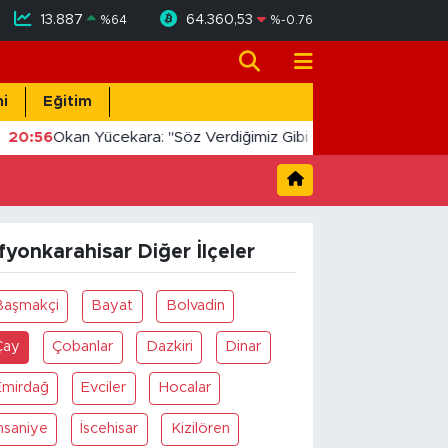
13.887
64.360,53
%
64
%
-0.76
i
Eğitim
20:56
Okan Yücekara: "Söz Verdiğimiz Gibi Masada Değil, Sah
fyonkarahisar Diğer İlçeler
Başmakçi
Bayat
Bolvadin
Çay
Çobanlar
Dazkiri
Dinar
Emirdağ
Evciler
Hocalar
hsaniye
İscehisar
Kizilören