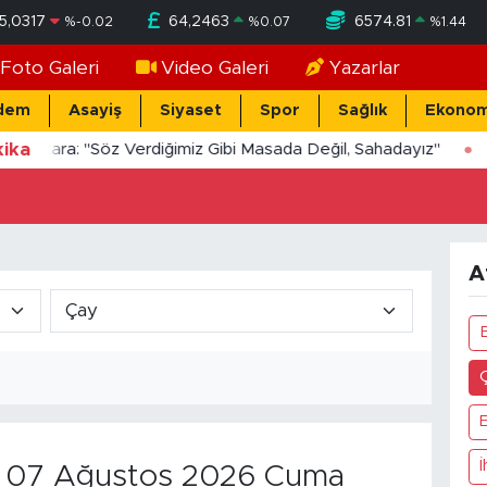
5,0317
64,2463
6574.81
%
-0.02
%
0.07
%
1.44
Foto Galeri
Video Galeri
Yazarlar
dem
Asayiş
Siyaset
Spor
Sağlık
Ekonom
ika
Yücekara: "Söz Verdiğimiz Gibi Masada Değil, Sahadayız"
A
İ
07 Ağustos 2026 Cuma