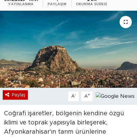
YAYINLANMA
PAYLAŞIM
OKUNMA SÜRESI
Bölge
Teknoloji
Magazin
Dünya
Sektör
Paylaş
-
+
A
A
Coğrafi işaretler, bölgenin kendine özgü
iklimi ve toprak yapısıyla birleşerek,
Afyonkarahisar'ın tarım ürünlerine