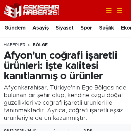
Gündem
Nöbetçi Eczaneler
Gündem
Asayiş
Siyaset
Spor
Sağlık
Eko
Asayiş
Hava Durumu
HABERLER
BÖLGE
Siyaset
Trafik Durumu
Afyon'un coğrafi işaretli
ürünleri: İşte kalitesi
Spor
Süper Lig Puan Durumu ve Fikstür
kanıtlanmış o ürünler
Sağlık
Tüm Manşetler
Afyonkarahisar, Türkiye’nin Ege Bölgesi'nde
bulunan bir şehir olup, kendine özgü doğal
Ekonomi
Son Dakika Haberleri
güzellikleri ve coğrafi işaretli ürünleri ile
tanınmaktadır. Ayrıca, coğrafi işaretli eşsiz
Eğitim
Haber Arşivi
ürünleriyle de ün kazanmıştır.
Sanat
06.12.2023 - 14:41
1
2 DK