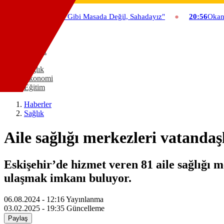
Son Dakika
a: "Söz Verdiğimiz Gibi Masada Değil, Sahadayız"
20:56
Okan Y
Gündem
Asayiş
Siyaset
Spor
Sağlık
Ekonomi
Eğitim
Haberler
Sağlık
Aile sağlığı merkezleri vatanda
Eskişehir’de hizmet veren 81 aile sağlığı 
ulaşmak imkanı buluyor.
06.08.2024 - 12:16
Yayınlanma
03.02.2025 - 19:35
Güncelleme
Paylaş