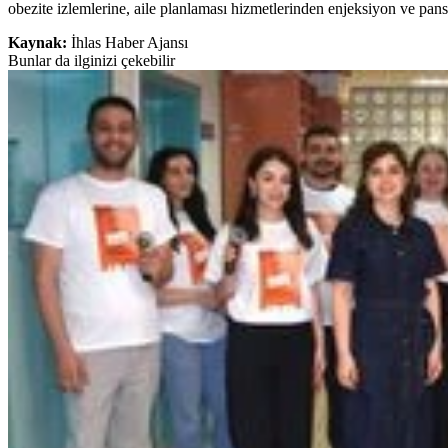
obezite izlemlerine, aile planlaması hizmetlerinden enjeksiyon ve pans
Kaynak:
İhlas Haber Ajansı
Bunlar da ilginizi çekebilir