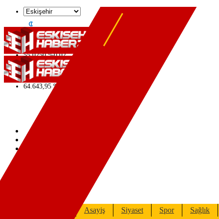
°
22
C
47,6006
%
0.06
55,0250
%
0.02
64,2398
%
0.2
6500.87
%
0.12
13.799
%
70
64.643,95
%
0.16
Foto Galeri
Video Galeri
Yazarlar
Gündem
Asayiş
Siyaset
Spor
Sağlık