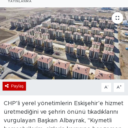
YAYINLANMA
Bölge
Teknoloji
Magazin
Dünya
Sektör
Paylaş
-
+
A
A
CHP’li yerel yönetimlerin Eskişehir’e hizmet
üretmediğini ve şehrin önünü tıkadıklarını
vurgulayan Başkan Albayrak, "Kıymetli