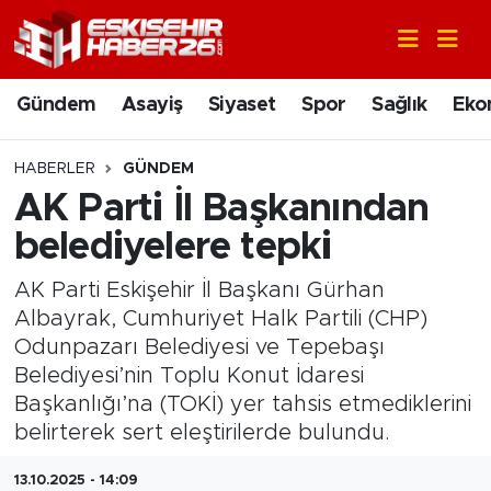
Gündem
Nöbetçi Eczaneler
Gündem
Asayiş
Siyaset
Spor
Sağlık
Eko
Asayiş
Hava Durumu
HABERLER
GÜNDEM
Siyaset
Trafik Durumu
AK Parti İl Başkanından
belediyelere tepki
Spor
Süper Lig Puan Durumu ve Fikstür
AK Parti Eskişehir İl Başkanı Gürhan
Sağlık
Tüm Manşetler
Albayrak, Cumhuriyet Halk Partili (CHP)
Odunpazarı Belediyesi ve Tepebaşı
Ekonomi
Son Dakika Haberleri
Belediyesi’nin Toplu Konut İdaresi
Başkanlığı’na (TOKİ) yer tahsis etmediklerini
Eğitim
Haber Arşivi
belirterek sert eleştirilerde bulundu.
Sanat
13.10.2025 - 14:09