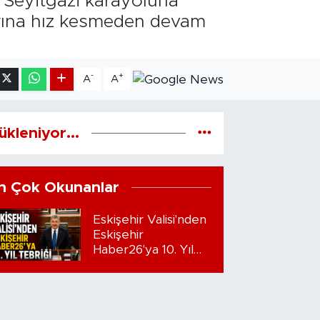
u Seyitgazi karayoluna
arına hız kesmeden devam
-
+
A
A
ükleniyor...
n Çok Okunanlar
Eskişehir Valisi'nden
Eskişehir
Haber26'ya 10. Yıl
Tebriği