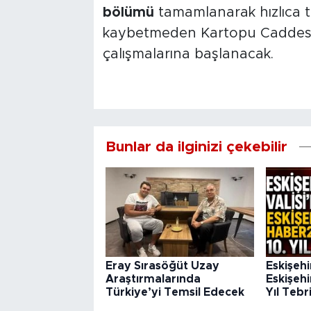
bölümü
tamamlanarak hızlıca tr
kaybetmeden Kartopu Caddesi il
çalışmalarına başlanacak.
Bunlar da ilginizi çekebilir
Eray Sırasöğüt Uzay
Eskişehi
Araştırmalarında
Eskişehi
Türkiye’yi Temsil Edecek
Yıl Tebr