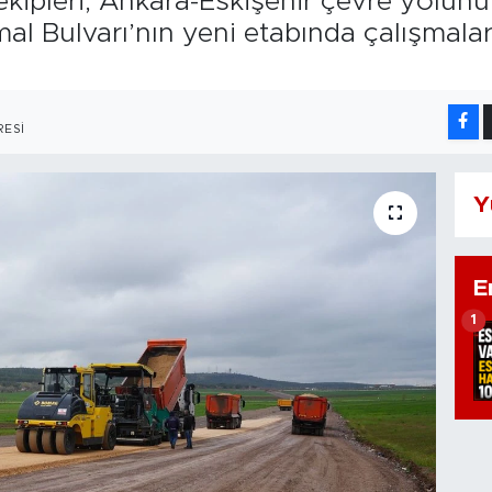
ekipleri, Ankara-Eskişehir çevre yolun
al Bulvarı’nın yeni etabında çalışmal
ESI
Y
E
1