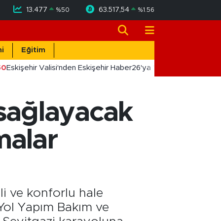
13.477
63.517,54
%
50
%
1.56
i
Eğitim
0
Eskişehir Valisi'nden Eskişehir Haber26'ya 10. Yıl Tebriği
 sağlayacak
malar
li ve konforlu hale
. Yol Yapım Bakım ve