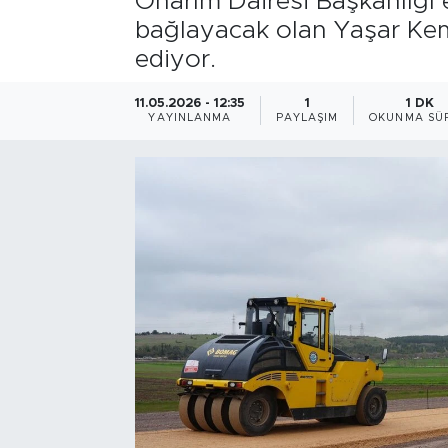
Onarım Dairesi Başkanlığı 
bağlayacak olan Yaşar Kem
Bölge
ediyor.
Teknoloji
11.05.2026 - 12:35
1
1 DK
YAYINLANMA
PAYLAŞIM
OKUNMA SÜR
Magazin
Dünya
Sektör