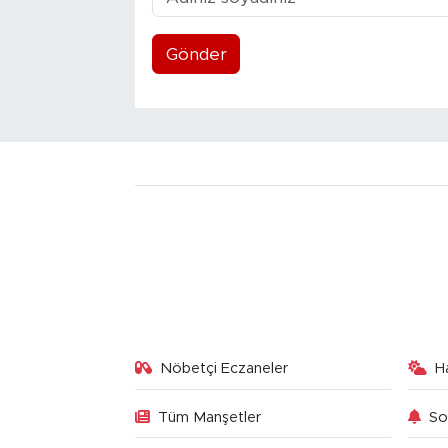
Gönder
Nöbetçi Eczaneler
H
Tüm Manşetler
So