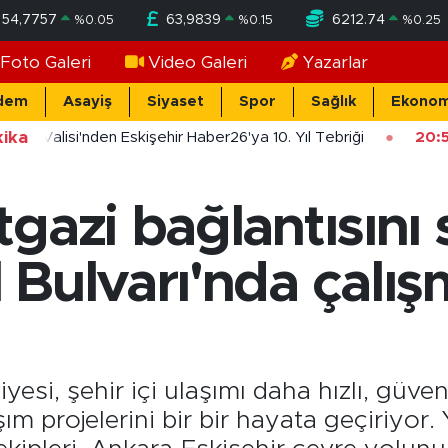
54,7757
63,9839
6212.74
%
0.05
%
0.15
%
0.25
Foto Galeri
Video Galeri
Yazarlar
dem
Asayiş
Siyaset
Spor
Sağlık
Ekonom
ika
şehir Valisi'nden Eskişehir Haber26'ya 10. Yıl Tebriği
20:5
gazi bağlantısını
Bulvarı'nda çalış
esi, şehir içi ulaşımı daha hızlı, güven
m projelerini bir bir hayata geçiriyor