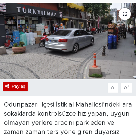
Bölge
Teknoloji
Magazin
Dünya
Sektör
Paylaş
-
+
A
A
Odunpazarı İlçesi İstiklal Mahallesi’ndeki ara
sokaklarda kontrolsüzce hız yapan, uygun
olmayan yerlere aracını park eden ve
zaman zaman ters yöne giren duyarsız