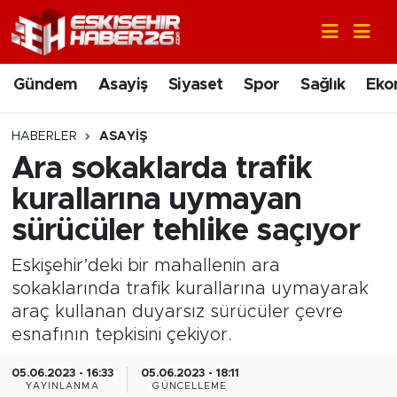
Gündem
Nöbetçi Eczaneler
Gündem
Asayiş
Siyaset
Spor
Sağlık
Eko
Asayiş
Hava Durumu
HABERLER
ASAYIŞ
Siyaset
Trafik Durumu
Ara sokaklarda trafik
kurallarına uymayan
Spor
Süper Lig Puan Durumu ve Fikstür
sürücüler tehlike saçıyor
Sağlık
Tüm Manşetler
Eskişehir’deki bir mahallenin ara
sokaklarında trafik kurallarına uymayarak
Ekonomi
Son Dakika Haberleri
araç kullanan duyarsız sürücüler çevre
esnafının tepkisini çekiyor.
Eğitim
Haber Arşivi
05.06.2023 - 16:33
05.06.2023 - 18:11
Sanat
YAYINLANMA
GÜNCELLEME