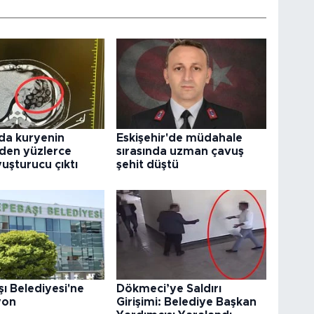
da kuryenin
Eskişehir'de müdahale
den yüzlerce
sırasında uzman çavuş
uşturucu çıktı
şehit düştü
ı Belediyesi'ne
Dökmeci’ye Saldırı
yon
Girişimi: Belediye Başkan