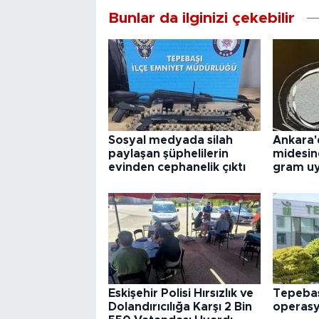
Bunlar da ilginizi çekebilir
Sosyal medyada silah
Ankara'
paylaşan şüphelilerin
midesin
evinden cephanelik çıktı
gram uy
Eskişehir Polisi Hırsızlık ve
Tepebaş
Dolandırıcılığa Karşı 2 Bin
operas