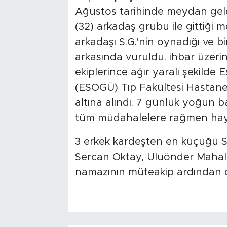
Ağustos tarihinde meydan geldi
(32) arkadaş grubu ile gittiği 
arkadaşı S.G.'nin oynadığı ve b
arkasında vuruldu. ihbar üzerin
ekiplerince ağır yaralı şekilde 
(ESOGÜ) Tıp Fakültesi Hastanes
altına alındı. 7 günlük yoğun 
tüm müdahalelere rağmen hayat
3 erkek kardeşten en küçüğü S
Sercan Oktay, Uluönder Mahall
namazının müteakip ardından d