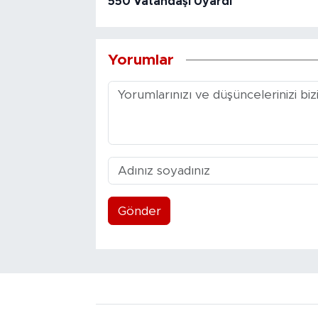
550 Vatandaşı Uyardı
Yorumlar
Gönder