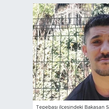
Bölge
Teknoloji
Magazin
Dünya
Sektör
Tepebaşı ilçesindeki Bakasan S