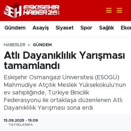
Gündem
Nöbetçi Eczaneler
Gündem
Asayiş
Siyaset
Spor
Sağlık
Eko
Asayiş
Hava Durumu
HABERLER
GÜNDEM
Siyaset
Trafik Durumu
Atlı Dayanıklılık Yarışması
tamamlandı
Spor
Süper Lig Puan Durumu ve Fikstür
Eskişehir Osmangazi Üniversitesi (ESOGÜ)
Sağlık
Tüm Manşetler
Mahmudiye Atçılık Meslek Yüksekokulu'nun
ev sahipliğinde, Türkiye Binicilik
Ekonomi
Son Dakika Haberleri
Federasyonu ile ortaklaşa düzenlenen Atlı
Dayanıklılık Yarışması sona erdi.
Eğitim
Haber Arşivi
15.09.2025 - 15:09
YAYINLANMA
Sanat