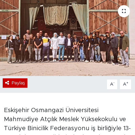
Bölge
Teknoloji
Magazin
Dünya
Sektör
Paylaş
-
+
A
A
Eskişehir Osmangazi Üniversitesi
Mahmudiye Atçılık Meslek Yüksekokulu ve
Türkiye Binicilik Federasyonu iş birliğiyle 13-