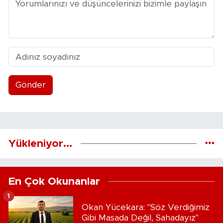
Gönder
Yükleniyor...
En Çok Okunanlar
1
Okan Yücekara: "Söz Verdiğimiz
Gibi Masada Değil, Sahadayız"