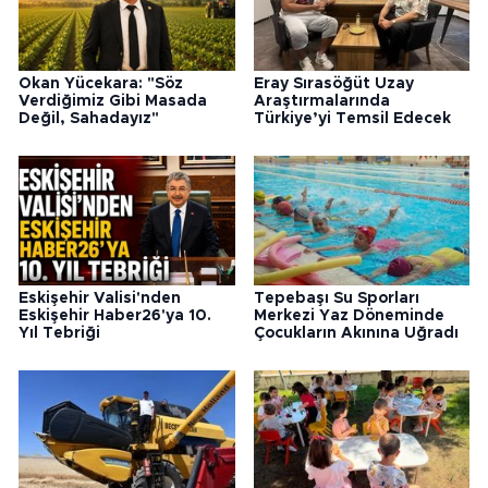
Okan Yücekara: "Söz
Eray Sırasöğüt Uzay
Verdiğimiz Gibi Masada
Araştırmalarında
Değil, Sahadayız"
Türkiye’yi Temsil Edecek
Eskişehir Valisi'nden
Tepebaşı Su Sporları
Eskişehir Haber26'ya 10.
Merkezi Yaz Döneminde
Yıl Tebriği
Çocukların Akınına Uğradı