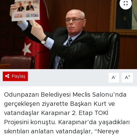
Bölge
Teknoloji
Magazin
Dünya
Sektör
Paylaş
-
+
A
A
Odunpazarı Belediyesi Meclis Salonu’nda
gerçekleşen ziyarette Başkan Kurt ve
vatandaşlar Karapınar 2. Etap TOKİ
Projesini konuştu. Karapınar’da yaşadıkları
sıkıntıları anlatan vatandaşlar, “Nereye