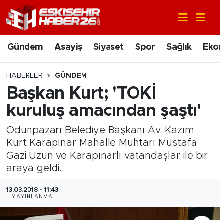
Gündem
Nöbetçi Eczaneler
Gündem
Asayiş
Siyaset
Spor
Sağlık
Eko
Asayiş
Hava Durumu
HABERLER
GÜNDEM
Siyaset
Trafik Durumu
Başkan Kurt; 'TOKİ
kuruluş amacından şaştı'
Spor
Süper Lig Puan Durumu ve Fikstür
Odunpazarı Belediye Başkanı Av. Kazım
Sağlık
Tüm Manşetler
Kurt Karapınar Mahalle Muhtarı Mustafa
Gazi Uzun ve Karapınarlı vatandaşlar ile bir
Ekonomi
Son Dakika Haberleri
araya geldi.
Eğitim
Haber Arşivi
13.03.2018 - 11:43
YAYINLANMA
Sanat