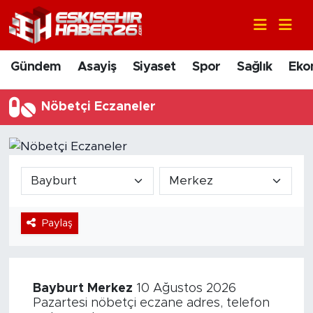
Gündem
Nöbetçi Eczaneler
Gündem
Asayiş
Siyaset
Spor
Sağlık
Eko
Asayiş
Hava Durumu
Nöbetçi Eczaneler
Siyaset
Trafik Durumu
Spor
Süper Lig Puan Durumu ve Fikstür
Sağlık
Tüm Manşetler
Paylaş
Ekonomi
Son Dakika Haberleri
Eğitim
Haber Arşivi
Bayburt
Merkez
10 Ağustos 2026
Sanat
Pazartesi nöbetçi eczane adres, telefon