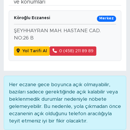
ve konumları
Bölge
Köroğlu Eczanesi
Merkez
Teknoloji
ŞEYHHAYRAN MAH. HASTANE CAD.
NO:26 B
Magazin
Yol Tarifi Al
0 (458) 211 89 89
Dünya
Sektör
Her eczane gece boyunca açık olmayabilir,
bazıları sadece gerektiğinde açık kalabilir veya
beklenmedik durumlar nedeniyle nöbete
gelemeyebilir. Bu nedenle, yola çıkmadan önce
eczanenin açık olduğunu telefon aracılığıyla
teyit etmeniz iyi bir fikir olacaktır.