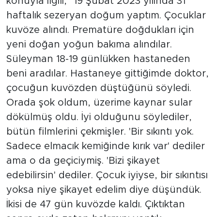
konuyla ilgili, "19 Şubat 2023 yılında 31
haftalık sezeryan doğum yaptım. Çocuklar
kuvöze alındı. Prematüre doğdukları için
yeni doğan yoğun bakıma alındılar.
Süleyman 18-19 günlükken hastaneden
beni aradılar. Hastaneye gittiğimde doktor,
çocuğun kuvözden düştüğünü söyledi.
Orada şok oldum, üzerime kaynar sular
dökülmüş oldu. İyi olduğunu söylediler,
bütün filmlerini çekmişler. 'Bir sıkıntı yok.
Sadece elmacık kemiğinde kırık var' dediler
ama o da geçiciymiş. 'Bizi şikayet
edebilirsin' dediler. Çocuk iyiyse, bir sıkıntısı
yoksa niye şikayet edelim diye düşündük.
İkisi de 47 gün kuvözde kaldı. Çıktıktan