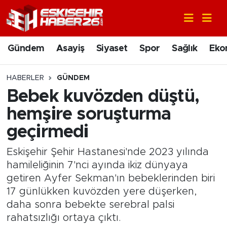
Gündem
Nöbetçi Eczaneler
Gündem
Asayiş
Siyaset
Spor
Sağlık
Eko
Asayiş
Hava Durumu
HABERLER
GÜNDEM
Siyaset
Trafik Durumu
Bebek kuvözden düştü,
hemşire soruşturma
Spor
Süper Lig Puan Durumu ve Fikstür
geçirmedi
Sağlık
Tüm Manşetler
Eskişehir Şehir Hastanesi'nde 2023 yılında
hamileliğinin 7'nci ayında ikiz dünyaya
Ekonomi
Son Dakika Haberleri
getiren Ayfer Sekman'ın bebeklerinden biri
17 günlükken kuvözden yere düşerken,
Eğitim
Haber Arşivi
daha sonra bebekte serebral palsi
rahatsızlığı ortaya çıktı.
Sanat