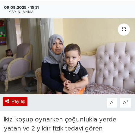
09.09.2025 - 15:31
Bölge
YAYINLANMA
Teknoloji
Magazin
Dünya
Sektör
Paylaş
-
+
A
A
İkizi koşup oynarken çoğunlukla yerde
yatan ve 2 yıldır fizik tedavi gören