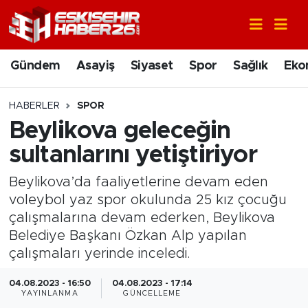
Gündem
Nöbetçi Eczaneler
Gündem
Asayiş
Siyaset
Spor
Sağlık
Eko
Asayiş
Hava Durumu
HABERLER
SPOR
Siyaset
Trafik Durumu
Beylikova geleceğin
sultanlarını yetiştiriyor
Spor
Süper Lig Puan Durumu ve Fikstür
Beylikova’da faaliyetlerine devam eden
Sağlık
Tüm Manşetler
voleybol yaz spor okulunda 25 kız çocuğu
çalışmalarına devam ederken, Beylikova
Ekonomi
Son Dakika Haberleri
Belediye Başkanı Özkan Alp yapılan
çalışmaları yerinde inceledi.
Eğitim
Haber Arşivi
04.08.2023 - 16:50
04.08.2023 - 17:14
YAYINLANMA
GÜNCELLEME
Sanat