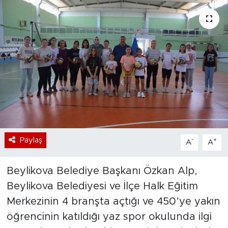
Bölge
Teknoloji
Magazin
Dünya
Sektör
Paylaş
-
+
A
A
Beylikova Belediye Başkanı Özkan Alp,
Beylikova Belediyesi ve İlçe Halk Eğitim
Merkezinin 4 branşta açtığı ve 450’ye yakın
öğrencinin katıldığı yaz spor okulunda ilgi