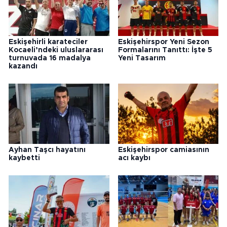
Eskişehirli karateciler
Eskişehirspor Yeni Sezon
Kocaeli’ndeki uluslararası
Formalarını Tanıttı: İşte 5
turnuvada 16 madalya
Yeni Tasarım
kazandı
Ayhan Taşcı hayatını
Eskişehirspor camiasının
kaybetti
acı kaybı