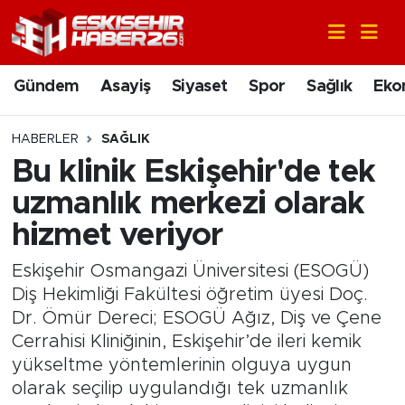
Gündem
Nöbetçi Eczaneler
Gündem
Asayiş
Siyaset
Spor
Sağlık
Eko
Asayiş
Hava Durumu
HABERLER
SAĞLIK
Siyaset
Trafik Durumu
Bu klinik Eskişehir'de tek
uzmanlık merkezi olarak
Spor
Süper Lig Puan Durumu ve Fikstür
hizmet veriyor
Sağlık
Tüm Manşetler
Eskişehir Osmangazi Üniversitesi (ESOGÜ)
Diş Hekimliği Fakültesi öğretim üyesi Doç.
Ekonomi
Son Dakika Haberleri
Dr. Ömür Dereci; ESOGÜ Ağız, Diş ve Çene
Cerrahisi Kliniğinin, Eskişehir’de ileri kemik
Eğitim
Haber Arşivi
yükseltme yöntemlerinin olguya uygun
olarak seçilip uygulandığı tek uzmanlık
Sanat