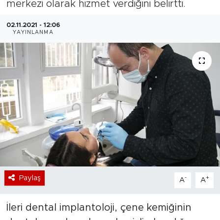
merkezi olarak hizmet verdiğini belirtti.
Bölge
02.11.2021 - 12:06
YAYINLANMA
Teknoloji
Magazin
Dünya
Sektör
Paylaş
-
+
A
A
İleri dental implantoloji, çene kemiğinin