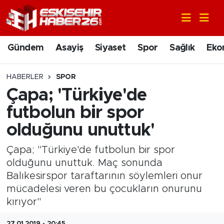
Gündem
Nöbetçi Eczaneler
Gündem
Asayiş
Siyaset
Spor
Sağlık
Eko
Asayiş
Hava Durumu
HABERLER
SPOR
Siyaset
Trafik Durumu
Çapa; 'Türkiye'de
futbolun bir spor
Spor
Süper Lig Puan Durumu ve Fikstür
olduğunu unuttuk'
Sağlık
Tüm Manşetler
Çapa; "Türkiye'de futbolun bir spor
olduğunu unuttuk. Maç sonunda
Ekonomi
Son Dakika Haberleri
Balıkesirspor taraftarının söylemleri onur
mücadelesi veren bu çocukların onurunu
Eğitim
Haber Arşivi
kırıyor"
Sanat
27.01.2019 - 20:45