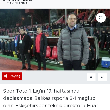
YAYINLANMA
Bölge
Teknoloji
Magazin
Dünya
Sektör
Paylaş
-
+
A
A
Spor Toto 1. Lig'in 19. haftasında
deplasmada Balıkesirspor'a 3-1 mağlup
olan Eskişehirspor teknik direktörü Fuat