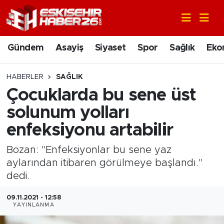
Gündem
Nöbetçi Eczaneler
Gündem
Asayiş
Siyaset
Spor
Sağlık
Eko
Asayiş
Hava Durumu
HABERLER
SAĞLIK
Siyaset
Trafik Durumu
Çocuklarda bu sene üst
solunum yolları
Spor
Süper Lig Puan Durumu ve Fikstür
enfeksiyonu artabilir
Sağlık
Tüm Manşetler
Bozan: "Enfeksiyonlar bu sene yaz
aylarından itibaren görülmeye başlandı."
Ekonomi
Son Dakika Haberleri
dedi.
Eğitim
Haber Arşivi
09.11.2021 - 12:58
YAYINLANMA
Sanat