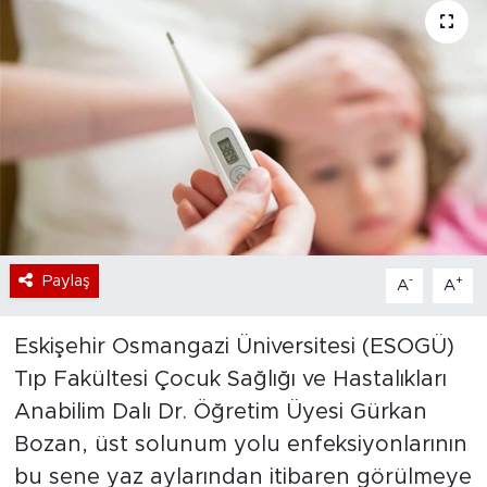
Bölge
Teknoloji
Magazin
Dünya
Sektör
Paylaş
-
+
A
A
Eskişehir Osmangazi Üniversitesi (ESOGÜ)
Tıp Fakültesi Çocuk Sağlığı ve Hastalıkları
Anabilim Dalı Dr. Öğretim Üyesi Gürkan
Bozan, üst solunum yolu enfeksiyonlarının
bu sene yaz aylarından itibaren görülmeye