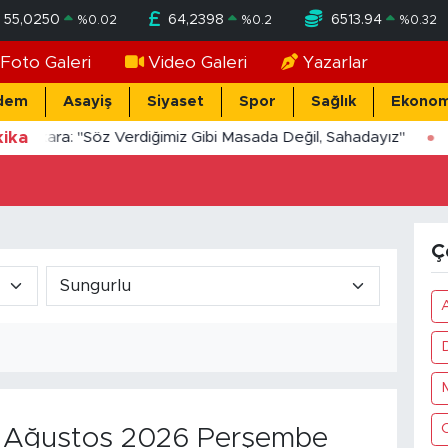
55,0250
64,2398
6513.94
%
0.02
%
0.2
%
0.32
Foto Galeri
Video Galeri
Yazarlar
dem
Asayiş
Siyaset
Spor
Sağlık
Ekonom
ika
Yücekara: "Söz Verdiğimiz Gibi Masada Değil, Sahadayız"
Ç
Ağustos 2026 Perşembe