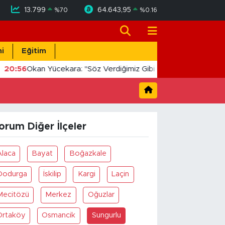
13.799
64.643,95
%
70
%
0.16
i
Eğitim
20:56
Okan Yücekara: "Söz Verdiğimiz Gibi Masada Değil, Sah
orum Diğer İlçeler
Alaca
Bayat
Boğazkale
Dodurga
İskilip
Kargi
Laçin
Mecitözü
Merkez
Oğuzlar
Ortaköy
Osmancik
Sungurlu