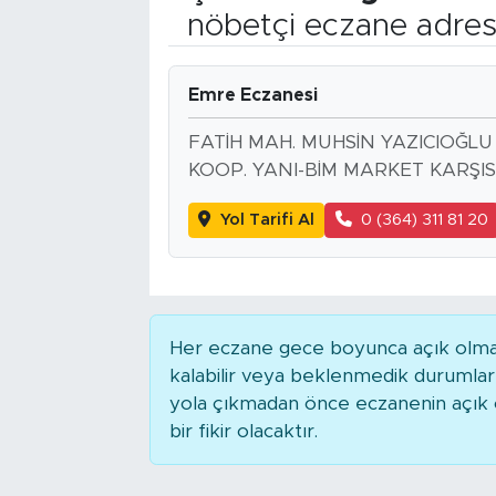
nöbetçi eczane adres
Bölge
Teknoloji
Emre Eczanesi
FATİH MAH. MUHSİN YAZICIOĞLU
Magazin
KOOP. YANI-BİM MARKET KARŞIS
Dünya
Yol Tarifi Al
0 (364) 311 81 20
Sektör
Her eczane gece boyunca açık olmaya
kalabilir veya beklenmedik durumla
yola çıkmadan önce eczanenin açık ol
bir fikir olacaktır.