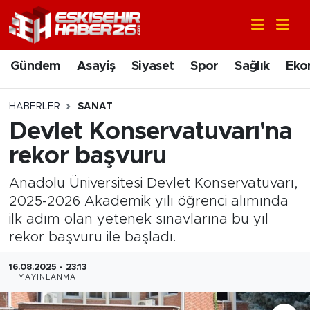
Gündem
Nöbetçi Eczaneler
Gündem
Asayiş
Siyaset
Spor
Sağlık
Eko
Asayiş
Hava Durumu
HABERLER
SANAT
Siyaset
Trafik Durumu
Devlet Konservatuvarı'na
rekor başvuru
Spor
Süper Lig Puan Durumu ve Fikstür
Anadolu Üniversitesi Devlet Konservatuvarı,
Sağlık
Tüm Manşetler
2025-2026 Akademik yılı öğrenci alımında
ilk adım olan yetenek sınavlarına bu yıl
Ekonomi
Son Dakika Haberleri
rekor başvuru ile başladı.
Eğitim
Haber Arşivi
16.08.2025 - 23:13
YAYINLANMA
Sanat