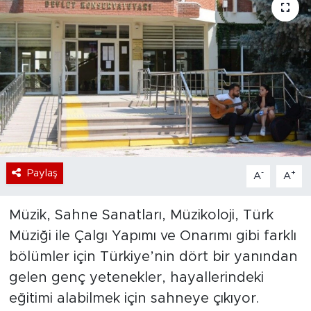
Bölge
Teknoloji
Magazin
Dünya
Sektör
Paylaş
-
+
A
A
Müzik, Sahne Sanatları, Müzikoloji, Türk
Müziği ile Çalgı Yapımı ve Onarımı gibi farklı
bölümler için Türkiye’nin dört bir yanından
gelen genç yetenekler, hayallerindeki
eğitimi alabilmek için sahneye çıkıyor.