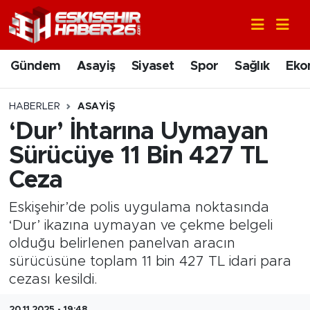
Gündem
Nöbetçi Eczaneler
Gündem
Asayiş
Siyaset
Spor
Sağlık
Eko
Asayiş
Hava Durumu
HABERLER
ASAYIŞ
Siyaset
Trafik Durumu
‘Dur’ İhtarına Uymayan
Sürücüye 11 Bin 427 TL
Spor
Süper Lig Puan Durumu ve Fikstür
Ceza
Sağlık
Tüm Manşetler
Eskişehir’de polis uygulama noktasında
‘Dur’ ikazına uymayan ve çekme belgeli
Ekonomi
Son Dakika Haberleri
olduğu belirlenen panelvan aracın
sürücüsüne toplam 11 bin 427 TL idari para
Eğitim
Haber Arşivi
cezası kesildi.
Sanat
20.11.2025 - 19:48