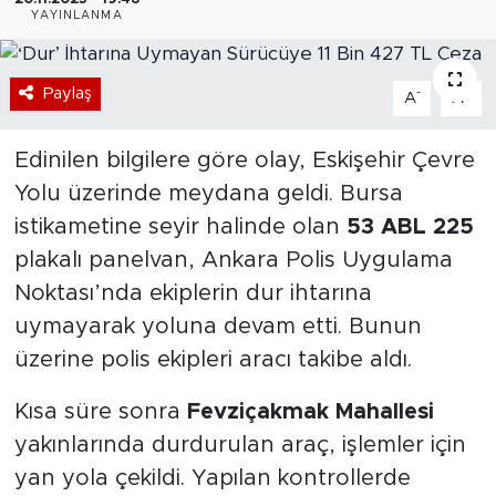
YAYINLANMA
Bölge
Paylaş
Teknoloji
-
+
A
A
Magazin
Edinilen bilgilere göre olay, Eskişehir Çevre
Yolu üzerinde meydana geldi. Bursa
Dünya
istikametine seyir halinde olan
53 ABL 225
plakalı panelvan, Ankara Polis Uygulama
Sektör
Noktası’nda ekiplerin dur ihtarına
uymayarak yoluna devam etti. Bunun
üzerine polis ekipleri aracı takibe aldı.
Kısa süre sonra
Fevziçakmak Mahallesi
yakınlarında durdurulan araç, işlemler için
yan yola çekildi. Yapılan kontrollerde