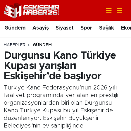
Gündem
Nöbetçi Eczaneler
Gündem
Asayiş
Siyaset
Spor
Sağlık
Eko
Asayiş
Hava Durumu
HABERLER
GÜNDEM
Siyaset
Trafik Durumu
Durgunsu Kano Türkiye
Kupası yarışları
Spor
Süper Lig Puan Durumu ve Fikstür
Eskişehir’de başlıyor
Sağlık
Tüm Manşetler
Türkiye Kano Federasyonu’nun 2026 yılı
faaliyet programında yer alan en prestijli
Ekonomi
Son Dakika Haberleri
organizasyonlardan biri olan Durgunsu
Kano Türkiye Kupası bu yıl Eskişehir’de
Eğitim
Haber Arşivi
düzenleniyor. Eskişehir Büyükşehir
Belediyesi'nin ev sahipliğinde
Sanat