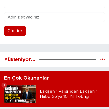
Gönder
Yükleniyor...
En Çok Okunanlar
1
Eskişehir Valisi'nden Eskişehir
Haber26'ya 10. Yıl Tebriği