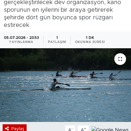
gerçekleştirilecek dev organizasyon, kano
sporunun en iyilerini bir araya getirerek
Bölge
şehirde dört gün boyunca spor rüzgarı
estirecek.
Teknoloji
05.07.2026 - 23:53
1
1 DK
Magazin
YAYINLANMA
PAYLAŞIM
OKUNMA SÜRESI
Dünya
Sektör
Paylaş
-
+
A
A