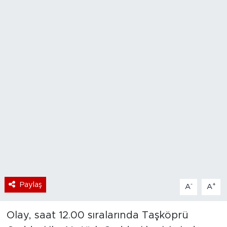
Bölge
Teknoloji
Magazin
Dünya
Sektör
Paylaş
-
+
A
A
Olay, saat 12.00 sıralarında Taşköprü