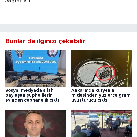
başlatıldı.
Bunlar da ilginizi çekebilir
Sosyal medyada silah
Ankara'da kuryenin
paylaşan şüphelilerin
midesinden yüzlerce gram
evinden cephanelik çıktı
uyuşturucu çıktı