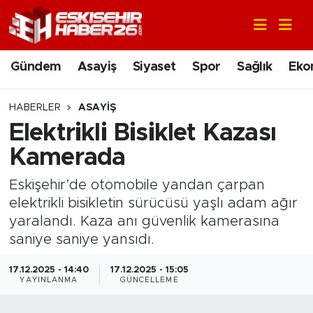
Gündem
Nöbetçi Eczaneler
Gündem
Asayiş
Siyaset
Spor
Sağlık
Eko
Asayiş
Hava Durumu
HABERLER
ASAYIŞ
Siyaset
Trafik Durumu
Elektrikli Bisiklet Kazası
Kamerada
Spor
Süper Lig Puan Durumu ve Fikstür
Eskişehir’de otomobile yandan çarpan
Sağlık
Tüm Manşetler
elektrikli bisikletin sürücüsü yaşlı adam ağır
yaralandı. Kaza anı güvenlik kamerasına
Ekonomi
Son Dakika Haberleri
saniye saniye yansıdı.
Eğitim
Haber Arşivi
17.12.2025 - 14:40
17.12.2025 - 15:05
YAYINLANMA
GÜNCELLEME
Sanat