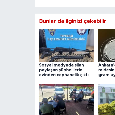
Bunlar da ilginizi çekebilir
Sosyal medyada silah
Ankara'
paylaşan şüphelilerin
midesin
evinden cephanelik çıktı
gram uy