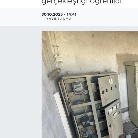
gerçekleştiği öğrenildi.
Bölge
30.10.2025 - 14:41
YAYINLANMA
Teknoloji
Magazin
Dünya
Sektör