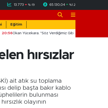
13.773
65.130,04
%
-19
%
1.2
i
Eğitim
20:56
Okan Yücekara: "Söz Verdiğimiz Gibi Masada Değil, Saha
elen hırsızlar
Kİ) ait atık su toplama
ısı delip başta bakır kablo
üphelilerin bulunması
ırsızlık olayının