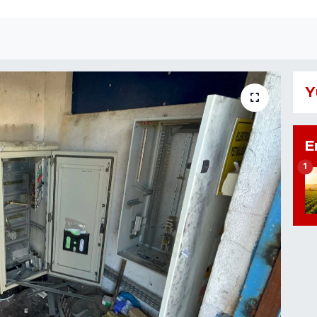
Y
E
1