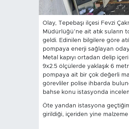
Olay, Tepebaşı ilçesi Fevzi Ç
Müdürlüğü’ne ait atık suların 
geldi. Edinilen bilgilere göre at
pompaya enerji sağlayan odaya ki
Metal kapıyı ortadan delip içeri
9x2.5 ölçülerde yaklaşık 6 met
pompaya ait bir çok değerli m
görevliler polise ihbarda bulun
bahse konu istasyonda inceleme
Öte yandan istasyona geçtiğimiz
girildiği, içeriden yine malzeme 