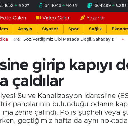
55,1652
64,4046
6648.99
%
0.27
%
0.35
%
2.59
Foto Galeri
Video Galeri
Yazarlar
dem
Asayiş
Siyaset
Spor
Sağlık
Ekonom
ika
ücekara: "Söz Verdiğimiz Gibi Masada Değil, Sahadayız"
sine girip kapıyı d
a çaldılar
yesi Su ve Kanalizasyon İdaresi'ne (ES
lektrik panolarının bulunduğu odanın kap
i malzeme çalındı. Polis şüpheli veya ş
ken, geçtiğimiz hafta da aynı noktada h