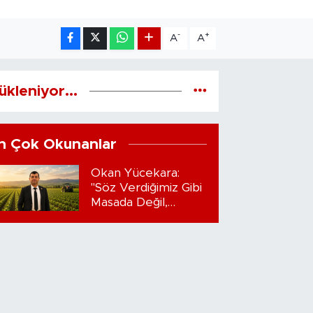
-
+
A
A
ükleniyor...
n Çok Okunanlar
Okan Yücekara:
"Söz Verdiğimiz Gibi
Masada Değil,
Sahadayız"