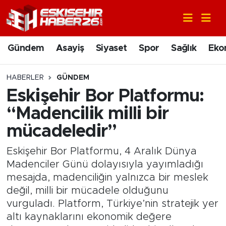
Gündem
Nöbetçi Eczaneler
Gündem
Asayiş
Siyaset
Spor
Sağlık
Eko
Asayiş
Hava Durumu
HABERLER
GÜNDEM
Siyaset
Trafik Durumu
Eskişehir Bor Platformu:
“Madencilik milli bir
Spor
Süper Lig Puan Durumu ve Fikstür
mücadeledir”
Sağlık
Tüm Manşetler
Eskişehir Bor Platformu, 4 Aralık Dünya
Madenciler Günü dolayısıyla yayımladığı
Ekonomi
Son Dakika Haberleri
mesajda, madenciliğin yalnızca bir meslek
değil, milli bir mücadele olduğunu
Eğitim
Haber Arşivi
vurguladı. Platform, Türkiye’nin stratejik yer
altı kaynaklarını ekonomik değere
Sanat