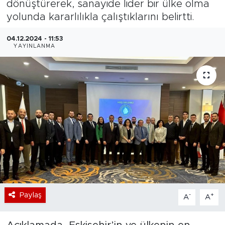
dönüştürerek, sanayide lider bir ülke olma
yolunda kararlılıkla çalıştıklarını belirtti.
Bölge
04.12.2024 - 11:53
Teknoloji
YAYINLANMA
Magazin
Dünya
Sektör
Paylaş
-
+
A
A