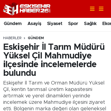
Gündem
Nöbetçi Eczaneler
Gündem
Asayiş
Siyaset
Spor
Sağlık
Eko
Asayiş
Hava Durumu
HABERLER
GÜNDEM
Siyaset
Trafik Durumu
Eskişehir İl Tarım Müdürü
Yüksel Çil Mahmudiye
Spor
Süper Lig Puan Durumu ve Fikstür
ilçesinde incelemelerde
Sağlık
Tüm Manşetler
bulundu
Ekonomi
Son Dakika Haberleri
Eskişehir İl Tarım ve Orman Müdürü Yüksel
Çil, kentin tarımsal üretim kapasitesini
Eğitim
Haber Arşivi
artırmak ve yerel dinamikleri yerinde
incelemek üzere Mahmudiye ilçesini ziyaret
Sanat
etti. Bölgenin marka değeri olan geleneksel