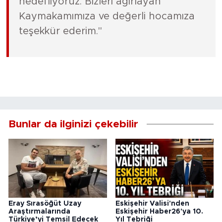
hedefliyoruz. Bizleri ağırlayan
Kaymakamımıza ve değerli hocamıza
teşekkür ederim."
Bunlar da ilginizi çekebilir
Eray Sırasöğüt Uzay
Eskişehir Valisi'nden
Araştırmalarında
Eskişehir Haber26'ya 10.
Türkiye’yi Temsil Edecek
Yıl Tebriği