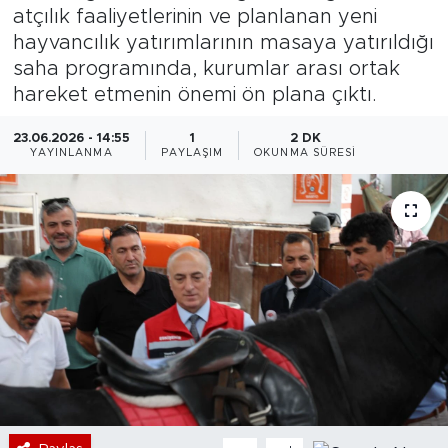
atçılık faaliyetlerinin ve planlanan yeni
Bölge
hayvancılık yatırımlarının masaya yatırıldığı
saha programında, kurumlar arası ortak
Teknoloji
hareket etmenin önemi ön plana çıktı.
Magazin
23.06.2026 - 14:55
1
2 DK
YAYINLANMA
PAYLAŞIM
OKUNMA SÜRESI
Dünya
Sektör