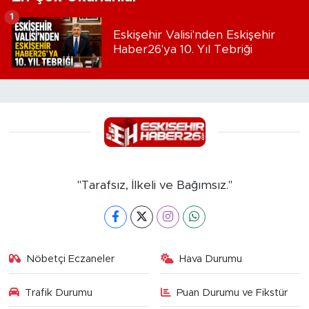
1
Eskişehir Valisi'nden Eskişehir
Haber26'ya 10. Yıl Tebriği
"Tarafsız, İlkeli ve Bağımsız."
Nöbetçi Eczaneler
Hava Durumu
Trafik Durumu
Puan Durumu ve Fikstür