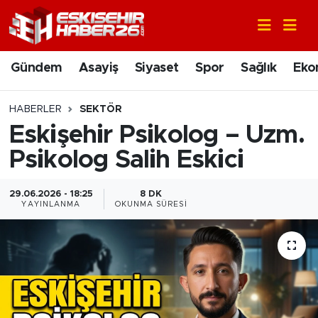
Gündem
Nöbetçi Eczaneler
Gündem
Asayiş
Siyaset
Spor
Sağlık
Eko
Asayiş
Hava Durumu
HABERLER
SEKTÖR
Siyaset
Trafik Durumu
Eskişehir Psikolog – Uzm.
Psikolog Salih Eskici
Spor
Süper Lig Puan Durumu ve Fikstür
29.06.2026 - 18:25
8 DK
Sağlık
Tüm Manşetler
YAYINLANMA
OKUNMA SÜRESI
Ekonomi
Son Dakika Haberleri
Eğitim
Haber Arşivi
Sanat