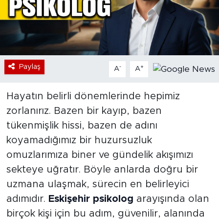
Bölge
Teknoloji
Magazin
Paylaş
-
+
A
A
Dünya
Hayatın belirli dönemlerinde hepimiz
zorlanırız. Bazen bir kayıp, bazen
Sektör
tükenmişlik hissi, bazen de adını
koyamadığımız bir huzursuzluk
omuzlarımıza biner ve gündelik akışımızı
sekteye uğratır. Böyle anlarda doğru bir
uzmana ulaşmak, sürecin en belirleyici
adımıdır.
Eskişehir psikolog
arayışında olan
birçok kişi için bu adım, güvenilir, alanında