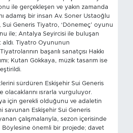
onu ile gerçekleşen ve yakın zamanda
ını adamış bir insan Av. Soner Ustaoğlu
ne, Sui Generis Tiyatro, ‘Dönemeç’ oyunu
u ile; Antalya Seyircisi ile buluşan
ot aldı. Tiyatro Oyununun
Tiyatrolarının başarılı sanatçısı Hakkı
rımı; Kutan Gökkaya, müzik tasarım ise
tirildi.
yetlerini sürdüren Eskişehir Sui Generis
e olacaklarını ısrarla vurguluyor.
ya için gerekli olduğunu ve adaletin
i savunan Eskişehir Sui Generis
anan çalışmalarıyla, sezon içerisinde
Böylesine önemli bir projede; davet