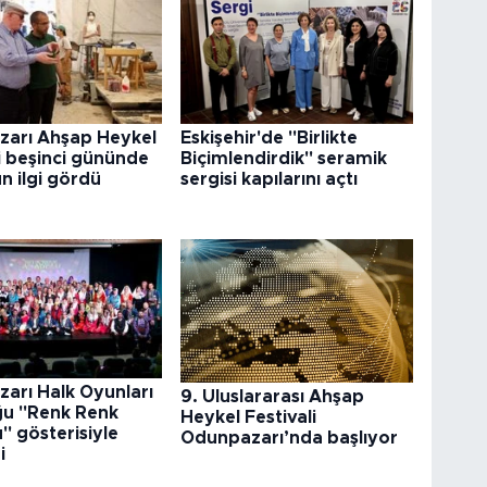
arı Ahşap Heykel
Eskişehir'de "Birlikte
i beşinci gününde
Biçimlendirdik" seramik
n ilgi gördü
sergisi kapılarını açtı
arı Halk Oyunları
9. Uluslararası Ahşap
ğu "Renk Renk
Heykel Festivali
" gösterisiyle
Odunpazarı’nda başlıyor
i