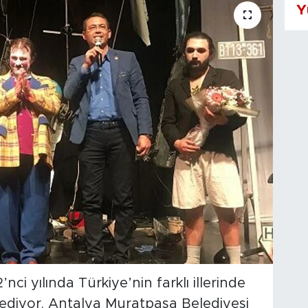
Y
’nci yılında Türkiye’nin farklı illerinde
ediyor. Antalya Muratpaşa Belediyesi