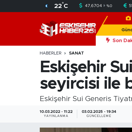
°
22
C
47,6704
5
%
0
Gündem
Nöbetçi Eczaneler
Gün
Asayiş
Hava Durumu
Son Dak
20:56
Okan Y
Siyaset
Trafik Durumu
HABERLER
SANAT
Eskişehir Su
Spor
Süper Lig Puan Durumu ve Fikstür
seyircisi ile
Sağlık
Tüm Manşetler
Ekonomi
Son Dakika Haberleri
Eskişehir Sui Generis Tiyat
Eğitim
Haber Arşivi
10.03.2022 - 11:22
03.02.2025 - 19:34
YAYINLANMA
GÜNCELLEME
Sanat