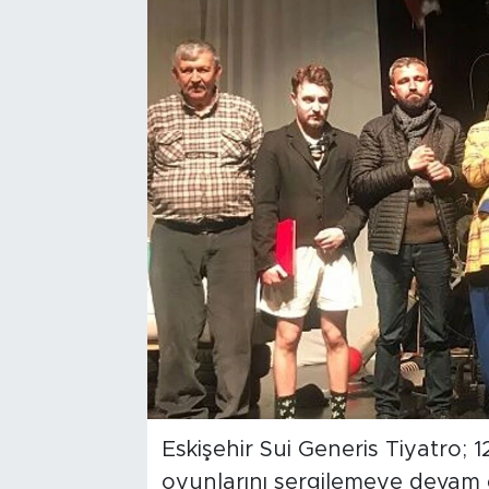
Bölge
Teknoloji
Magazin
Dünya
Sektör
Eskişehir Sui Generis Tiyatro; 12
oyunlarını sergilemeye devam 