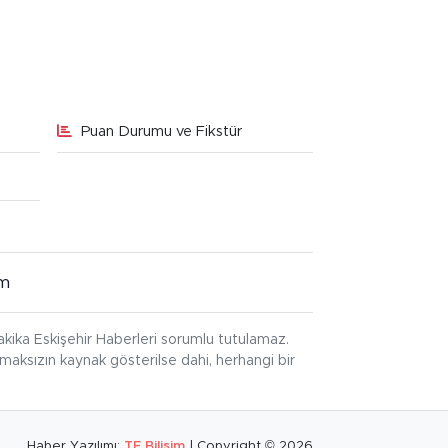
Puan Durumu ve Fikstür
im
kika Eskişehir Haberleri sorumlu tutulamaz.
ınmaksızın kaynak gösterilse dahi, herhangi bir
Haber Yazılımı:
TE Bilişim
| Copyright © 2026