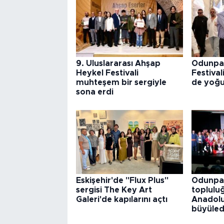
9. Uluslararası Ahşap
Odunpaz
Heykel Festivali
Festival
muhteşem bir sergiyle
de yoğu
sona erdi
Eskişehir'de "Flux Plus"
Odunpaz
sergisi The Key Art
toplulu
Galeri'de kapılarını açtı
Anadolu
büyüled