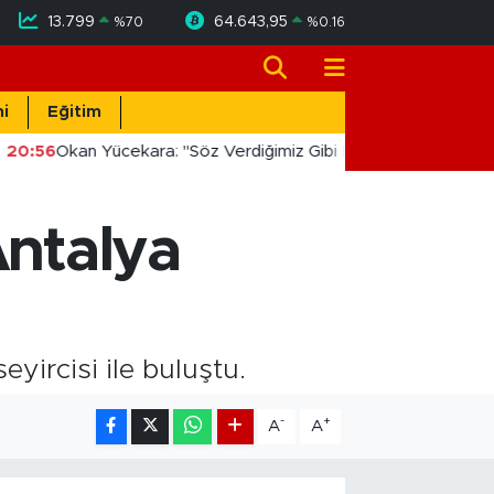
13.799
64.643,95
%
70
%
0.16
i
Eğitim
20:56
Okan Yücekara: "Söz Verdiğimiz Gibi Masada Değil, Saha
Antalya
yircisi ile buluştu.
-
+
A
A