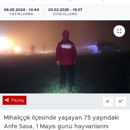
Bölge
06.05.2024 - 14:44
03.02.2025 - 19:37
YAYINLANMA
GÜNCELLEME
Teknoloji
Magazin
Dünya
Sektör
Paylaş
-
+
A
A
Mihalıççık ilçesinde yaşayan 75 yaşındaki
Arife Sasa, 1 Mayıs günü hayvanlarını