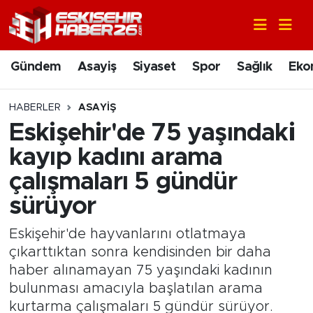
Gündem
Nöbetçi Eczaneler
Gündem
Asayiş
Siyaset
Spor
Sağlık
Eko
Asayiş
Hava Durumu
HABERLER
ASAYIŞ
Siyaset
Trafik Durumu
Eskişehir'de 75 yaşındaki
kayıp kadını arama
Spor
Süper Lig Puan Durumu ve Fikstür
çalışmaları 5 gündür
Sağlık
Tüm Manşetler
sürüyor
Ekonomi
Son Dakika Haberleri
Eskişehir'de hayvanlarını otlatmaya
çıkarttıktan sonra kendisinden bir daha
Eğitim
Haber Arşivi
haber alınamayan 75 yaşındaki kadının
bulunması amacıyla başlatılan arama
Sanat
kurtarma çalışmaları 5 gündür sürüyor.