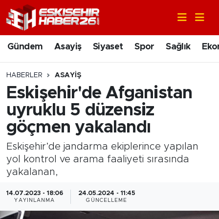
Gündem
Nöbetçi Eczaneler
Gündem
Asayiş
Siyaset
Spor
Sağlık
Eko
Asayiş
Hava Durumu
HABERLER
ASAYIŞ
Siyaset
Trafik Durumu
Eskişehir'de Afganistan
uyruklu 5 düzensiz
Spor
Süper Lig Puan Durumu ve Fikstür
göçmen yakalandı
Sağlık
Tüm Manşetler
Eskişehir’de jandarma ekiplerince yapılan
yol kontrol ve arama faaliyeti sırasında
Ekonomi
Son Dakika Haberleri
yakalanan,
Eğitim
Haber Arşivi
14.07.2023 - 18:06
24.05.2024 - 11:45
YAYINLANMA
GÜNCELLEME
Sanat