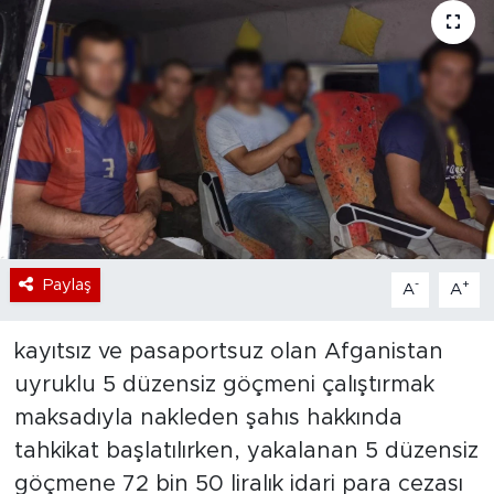
Bölge
Teknoloji
Magazin
Dünya
Sektör
Paylaş
-
+
A
A
kayıtsız ve pasaportsuz olan Afganistan
uyruklu 5 düzensiz göçmeni çalıştırmak
maksadıyla nakleden şahıs hakkında
tahkikat başlatılırken, yakalanan 5 düzensiz
göçmene 72 bin 50 liralık idari para cezası