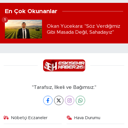
En Çok Okunanlar
1
Okan Yücekara: "Söz Verdiğimiz
Gibi Masada Değil, Sahadayız"
"Tarafsız, İlkeli ve Bağımsız."
Nöbetçi Eczaneler
Hava Durumu