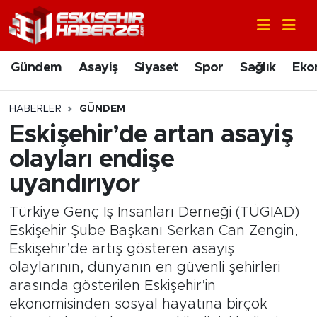
Gündem
Nöbetçi Eczaneler
Gündem
Asayiş
Siyaset
Spor
Sağlık
Eko
Asayiş
Hava Durumu
HABERLER
GÜNDEM
Siyaset
Trafik Durumu
Eskişehir’de artan asayiş
olayları endişe
Spor
Süper Lig Puan Durumu ve Fikstür
uyandırıyor
Sağlık
Tüm Manşetler
Türkiye Genç İş İnsanları Derneği (TÜGİAD)
Eskişehir Şube Başkanı Serkan Can Zengin,
Ekonomi
Son Dakika Haberleri
Eskişehir’de artış gösteren asayiş
olaylarının, dünyanın en güvenli şehirleri
Eğitim
Haber Arşivi
arasında gösterilen Eskişehir’in
ekonomisinden sosyal hayatına birçok
Sanat