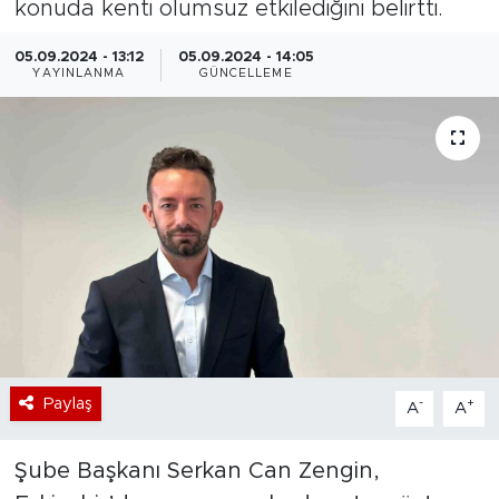
konuda kenti olumsuz etkilediğini belirtti.
Bölge
05.09.2024 - 13:12
05.09.2024 - 14:05
YAYINLANMA
GÜNCELLEME
Teknoloji
Magazin
Dünya
Sektör
Paylaş
-
+
A
A
Şube Başkanı Serkan Can Zengin,