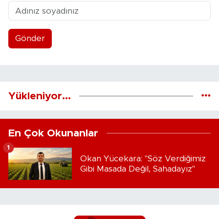
Gönder
Yükleniyor...
En Çok Okunanlar
1
Okan Yücekara: "Söz Verdiğimiz
Gibi Masada Değil, Sahadayız"