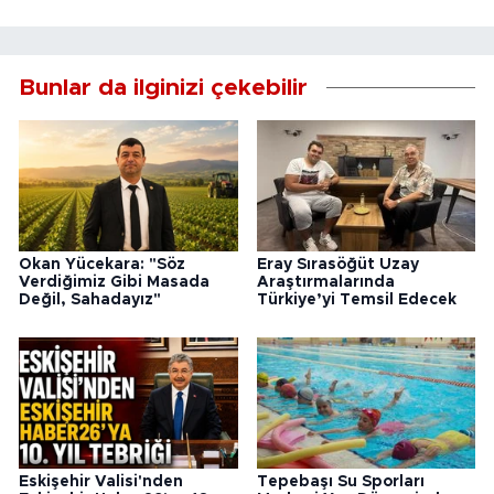
Bunlar da ilginizi çekebilir
Okan Yücekara: "Söz
Eray Sırasöğüt Uzay
Verdiğimiz Gibi Masada
Araştırmalarında
Değil, Sahadayız"
Türkiye’yi Temsil Edecek
Eskişehir Valisi'nden
Tepebaşı Su Sporları