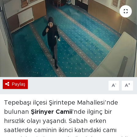
Bölge
Teknoloji
Magazin
Dünya
Sektör
Paylaş
-
+
A
A
Tepebaşı ilçesi Şirintepe Mahallesi’nde
bulunan
Şirinyer Camii
'nde ilginç bir
hırsızlık olayı yaşandı. Sabah erken
saatlerde caminin ikinci katındaki camı