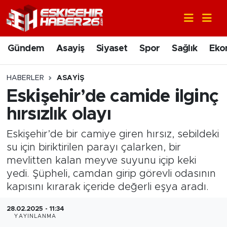
Gündem
Nöbetçi Eczaneler
Gündem
Asayiş
Siyaset
Spor
Sağlık
Eko
Asayiş
Hava Durumu
HABERLER
ASAYIŞ
Siyaset
Trafik Durumu
Eskişehir’de camide ilginç
hırsızlık olayı
Spor
Süper Lig Puan Durumu ve Fikstür
Eskişehir’de bir camiye giren hırsız, sebildeki
Sağlık
Tüm Manşetler
su için biriktirilen parayı çalarken, bir
mevlitten kalan meyve suyunu içip keki
Ekonomi
Son Dakika Haberleri
yedi. Şüpheli, camdan girip görevli odasının
kapısını kırarak içeride değerli eşya aradı.
Eğitim
Haber Arşivi
28.02.2025 - 11:34
YAYINLANMA
Sanat