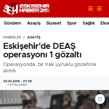
Gündem
Nöbetçi Eczaneler
Gündem
Asayiş
Siyaset
Spor
Sağlık
Eko
Asayiş
Hava Durumu
HABERLER
ASAYIŞ
Siyaset
Trafik Durumu
Eskişehir'de DEAŞ
operasyonı 1 gözaltı
Spor
Süper Lig Puan Durumu ve Fikstür
Operasyonda, bir Irak uyruklu gözaltına
Sağlık
Tüm Manşetler
alındı.
Ekonomi
Son Dakika Haberleri
03.03.2018 - 07:39
YAYINLANMA
Eğitim
Haber Arşivi
Sanat