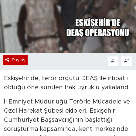
Bölge
Teknoloji
Magazin
Dünya
Paylaş
-
+
A
A
Sektör
Eskişehir'de, terör örgütü DEAŞ ile irtibatlı
olduğu öne sürülen Irak uyruklu yakalandı.
İl Emniyet Müdürlüğü Terörle Mücadele ve
Özel Harekat Şubesi ekipleri, Eskişehir
Cumhuriyet Başsavcılığının başlattığı
soruşturma kapsamında, kent merkezinde