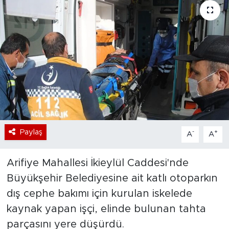
Bölge
Teknoloji
Magazin
Dünya
Sektör
Paylaş
-
+
A
A
Arifiye Mahallesi İkieylül Caddesi'nde
Büyükşehir Belediyesine ait katlı otoparkın
dış cephe bakımı için kurulan iskelede
kaynak yapan işçi, elinde bulunan tahta
parçasını yere düşürdü.