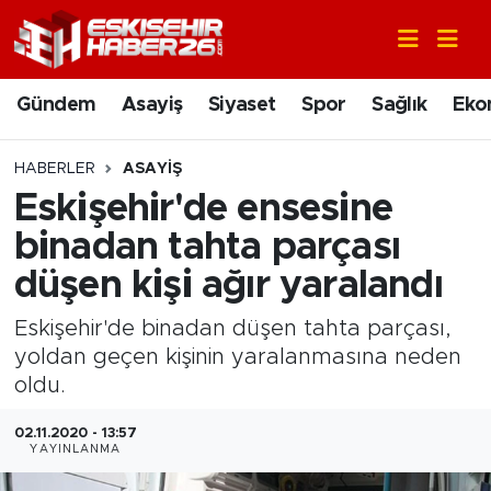
Gündem
Nöbetçi Eczaneler
Gündem
Asayiş
Siyaset
Spor
Sağlık
Eko
Asayiş
Hava Durumu
HABERLER
ASAYIŞ
Siyaset
Trafik Durumu
Eskişehir'de ensesine
binadan tahta parçası
Spor
Süper Lig Puan Durumu ve Fikstür
düşen kişi ağır yaralandı
Sağlık
Tüm Manşetler
Eskişehir'de binadan düşen tahta parçası,
yoldan geçen kişinin yaralanmasına neden
Ekonomi
Son Dakika Haberleri
oldu.
Eğitim
Haber Arşivi
02.11.2020 - 13:57
YAYINLANMA
Sanat