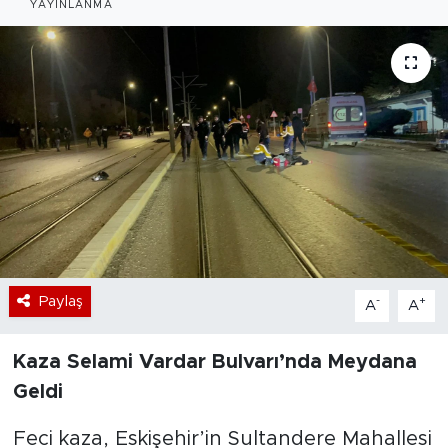
YAYINLANMA
Bölge
Teknoloji
Magazin
Dünya
Sektör
Paylaş
-
+
A
A
Kaza Selami Vardar Bulvarı’nda Meydana
Geldi
Feci kaza, Eskişehir’in Sultandere Mahallesi