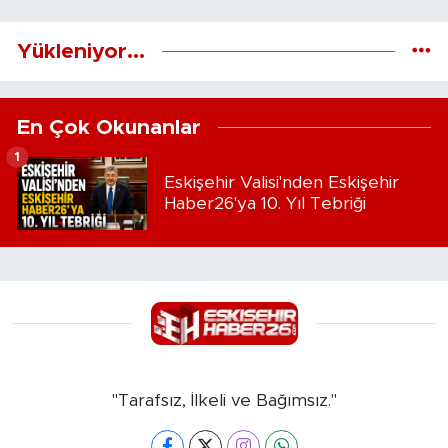
Yükleniyor...
En Çok Okunanlar
1
Eskişehir Valisi'nden Eskişehir
Haber26'ya 10. Yıl Tebriği
"Tarafsız, İlkeli ve Bağımsız."