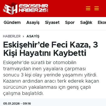
Gündem
Nöbetçi Eczaneler
Gündem
Asayiş
Siyaset
Spor
Sağlık
Eko
Asayiş
Hava Durumu
HABERLER
ASAYIŞ
Siyaset
Trafik Durumu
Eskişehir’de Feci Kaza, 3
Kişi Hayatını Kaybetti
Spor
Süper Lig Puan Durumu ve Fikstür
Eskişehir’de süratli bir otomobilin
Sağlık
Tüm Manşetler
tramvaydan inen yayalara çarpması
sonucu 3 kişi olay yerinde yaşamını yitirdi.
Ekonomi
Son Dakika Haberleri
Kazanın ardından aracı terk ederek kaçan
sürücünün yakalanması için geniş çaplı
Eğitim
Haber Arşivi
çalışma başlatıldı.
Sanat
05.01.2026 - 09:16