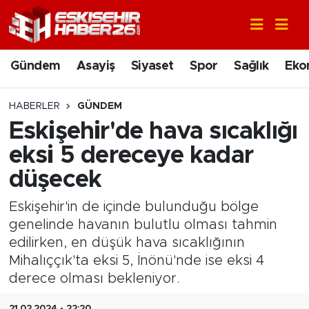
Gündem
Nöbetçi Eczaneler
Gündem
Asayiş
Siyaset
Spor
Sağlık
Eko
Asayiş
Hava Durumu
HABERLER
GÜNDEM
Siyaset
Trafik Durumu
Eskişehir'de hava sıcaklığı
eksi 5 dereceye kadar
Spor
Süper Lig Puan Durumu ve Fikstür
düşecek
Sağlık
Tüm Manşetler
Eskişehir'in de içinde bulunduğu bölge
genelinde havanın bulutlu olması tahmin
Ekonomi
Son Dakika Haberleri
edilirken, en düşük hava sıcaklığının
Mihalıççık'ta eksi 5, İnönü'nde ise eksi 4
Eğitim
Haber Arşivi
derece olması bekleniyor.
Sanat
21.02.2024 - 22:20