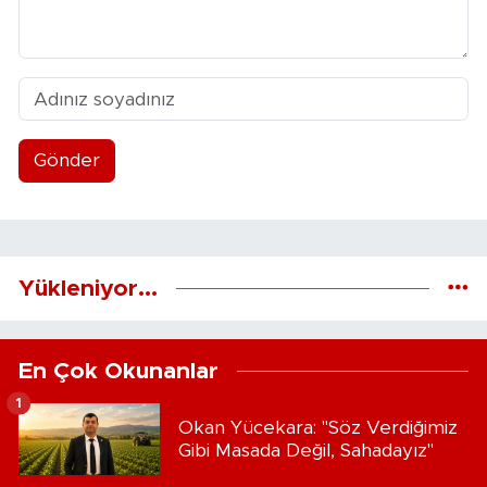
Gönder
Yükleniyor...
En Çok Okunanlar
1
Okan Yücekara: "Söz Verdiğimiz
Gibi Masada Değil, Sahadayız"