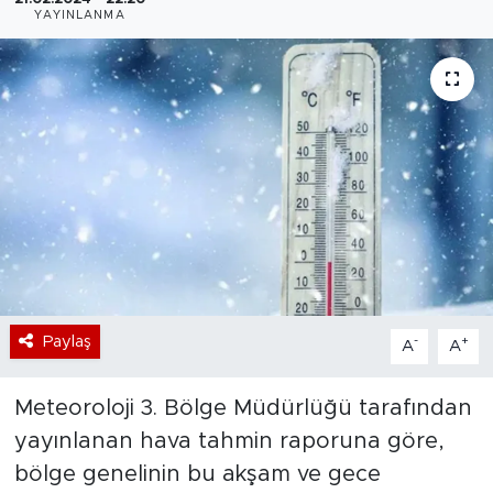
YAYINLANMA
Bölge
Teknoloji
Magazin
Dünya
Sektör
Paylaş
-
+
A
A
Meteoroloji 3. Bölge Müdürlüğü tarafından
yayınlanan hava tahmin raporuna göre,
bölge genelinin bu akşam ve gece