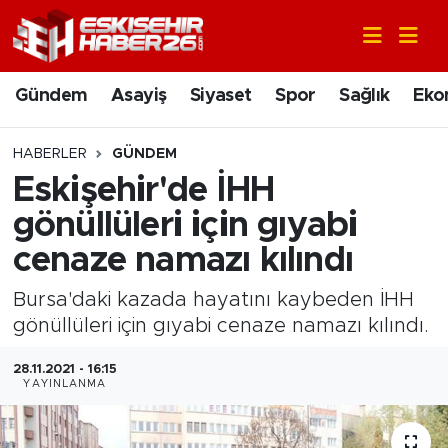
Gündem
Nöbetçi Eczaneler
Gündem
Asayiş
Siyaset
Spor
Sağlık
Eko
Asayiş
Hava Durumu
HABERLER
GÜNDEM
Siyaset
Trafik Durumu
Eskişehir'de İHH
gönüllüleri için gıyabi
Spor
Süper Lig Puan Durumu ve Fikstür
cenaze namazı kılındı
Sağlık
Tüm Manşetler
Bursa'daki kazada hayatını kaybeden İHH
gönüllüleri için gıyabi cenaze namazı kılındı.
Ekonomi
Son Dakika Haberleri
28.11.2021 - 16:15
Eğitim
Haber Arşivi
YAYINLANMA
Sanat