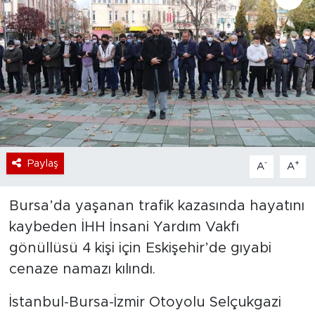
Bölge
Teknoloji
Magazin
Dünya
Paylaş
-
+
A
A
Sektör
Bursa’da yaşanan trafik kazasında hayatını
kaybeden İHH İnsani Yardım Vakfı
gönüllüsü 4 kişi için Eskişehir’de gıyabi
cenaze namazı kılındı.
İstanbul-Bursa-İzmir Otoyolu Selçukgazi