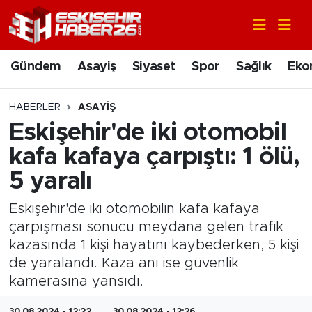
Gündem
Nöbetçi Eczaneler
Gündem
Asayiş
Siyaset
Spor
Sağlık
Eko
Asayiş
Hava Durumu
HABERLER
ASAYIŞ
Siyaset
Trafik Durumu
Eskişehir'de iki otomobil
kafa kafaya çarpıştı: 1 ölü,
Spor
Süper Lig Puan Durumu ve Fikstür
5 yaralı
Sağlık
Tüm Manşetler
Eskişehir'de iki otomobilin kafa kafaya
çarpışması sonucu meydana gelen trafik
Ekonomi
Son Dakika Haberleri
kazasında 1 kişi hayatını kaybederken, 5 kişi
de yaralandı. Kaza anı ise güvenlik
Eğitim
Haber Arşivi
kamerasına yansıdı.
Sanat
30.08.2024 - 12:22
30.08.2024 - 12:26