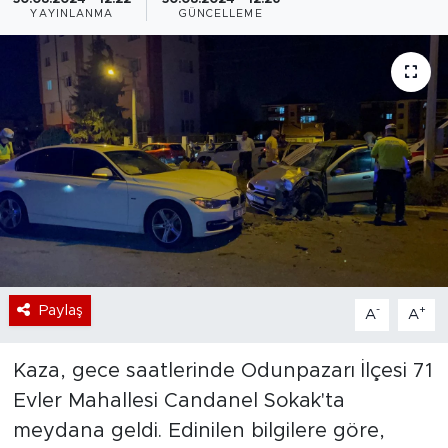
YAYINLANMA
GÜNCELLEME
Bölge
Teknoloji
Magazin
Dünya
Sektör
Paylaş
-
+
A
A
Kaza, gece saatlerinde Odunpazarı İlçesi 71
Evler Mahallesi Candanel Sokak'ta
meydana geldi. Edinilen bilgilere göre,