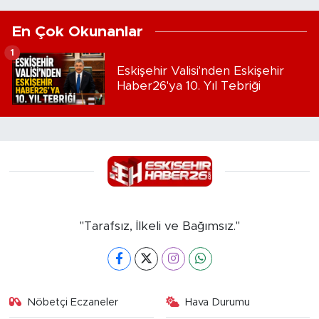
En Çok Okunanlar
1
Eskişehir Valisi'nden Eskişehir
Haber26'ya 10. Yıl Tebriği
"Tarafsız, İlkeli ve Bağımsız."
Nöbetçi Eczaneler
Hava Durumu