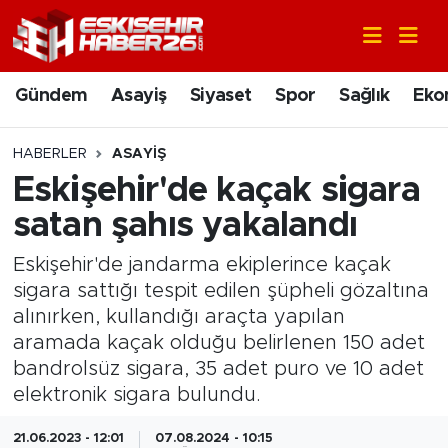
Gündem
Nöbetçi Eczaneler
Gündem
Asayiş
Siyaset
Spor
Sağlık
Eko
Asayiş
Hava Durumu
HABERLER
ASAYIŞ
Siyaset
Trafik Durumu
Eskişehir'de kaçak sigara
satan şahıs yakalandı
Spor
Süper Lig Puan Durumu ve Fikstür
Eskişehir'de jandarma ekiplerince kaçak
Sağlık
Tüm Manşetler
sigara sattığı tespit edilen şüpheli gözaltına
alınırken, kullandığı araçta yapılan
Ekonomi
Son Dakika Haberleri
aramada kaçak olduğu belirlenen 150 adet
bandrolsüz sigara, 35 adet puro ve 10 adet
Eğitim
Haber Arşivi
elektronik sigara bulundu.
Sanat
21.06.2023 - 12:01
07.08.2024 - 10:15