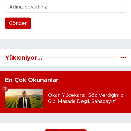
Gönder
Yükleniyor...
En Çok Okunanlar
1
Okan Yücekara: "Söz Verdiğimiz
Gibi Masada Değil, Sahadayız"