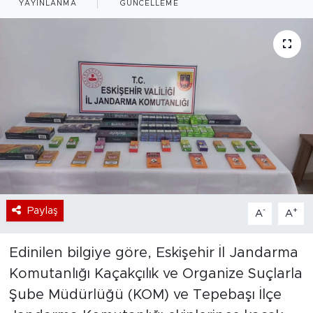
YAYINLANMA
GÜNCELLEME
Bölge
Teknoloji
Magazin
Dünya
Sektör
Paylaş
-
+
A
A
Edinilen bilgiye göre, Eskişehir İl Jandarma
Komutanlığı Kaçakçılık ve Organize Suçlarla
Şube Müdürlüğü (KOM) ve Tepebaşı İlçe